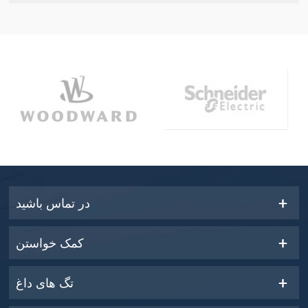
در تماس باشید
کمک خواستن
تگ های داغ