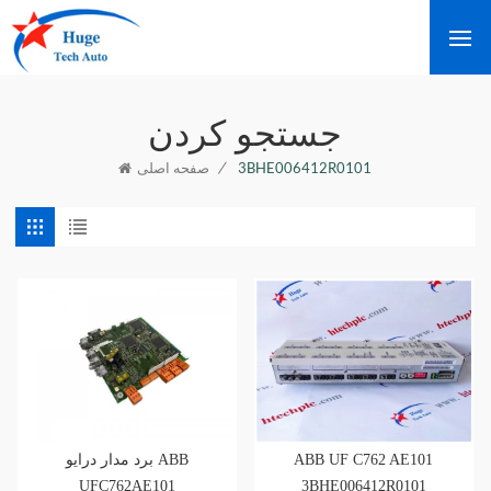
جستجو کردن
/
3BHE006412R0101
صفحه اصلی
برد مدار درایو ABB
ABB UF C762 AE101
UFC762AE101
3BHE006412R0101