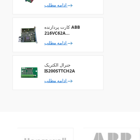
1900/65A-00-01-01-00-
ادامه مطلب
00
کارت پردازنده ABB
216VC62A
HESG324442R13
ادامه مطلب
جنرال الکتریک
IS200STTCH2A
ادامه مطلب