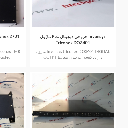
ماژول PLC خروجی دیجیتال Invensys
ماژول موجودی 21
Triconex DO3401
ماژول invensys triconex DO3401 DIGITAL
OUTP PLC دارای کیسه آب بندی ضد
oupled
الکتریسیته ساکن جدید و اصلی نیز یک سال
گارانتی ارائه می دهد