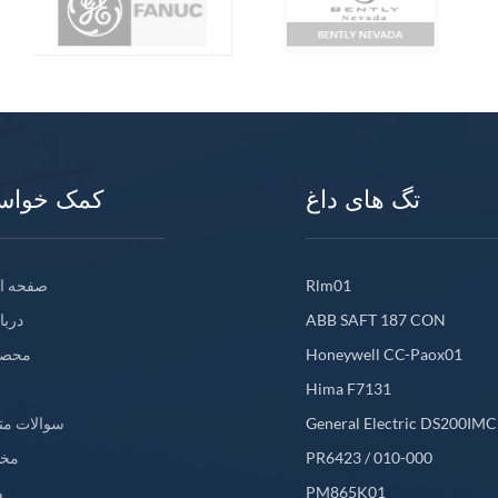
تگ های داغ
کمک خواس
Rlm01
صفحه ا
ABB SAFT 187 CON
دربا
Honeywell CC-Paox01
محصو
Hima F7131
General Electric DS200IM
سوالات مت
PR6423 / 010-000
مخ
PM865K01
و