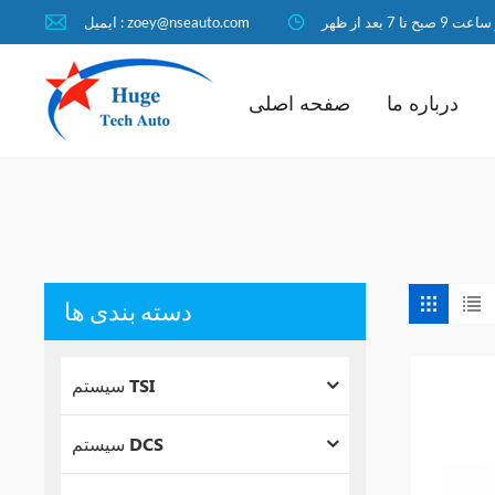
ا 7 بعد از ظهر
ایمیل : zoey@nseauto.com
درباره ما
صفحه اصلی
دسته بندی ها
سیستم TSI
سیستم DCS