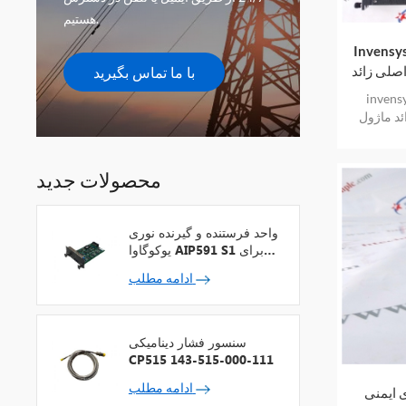
هستیم.
Inven سه
با ما تماس بگیرید
inve سه
اژول loc.
dhg دارای کیسه آب بندی ضد الکتریسیته ساکن
ئه می دهد
محصولات جدید
واحد فرستنده و گیرنده نوری
یوکوگاوا AIP591 S1 برای
تکرارکننده شبکه V
ادامه مطلب
سنسور فشار دینامیکی
CP515 143-515-000-111
ادامه مطلب
Invensys Tric