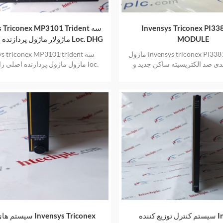
Invensys Triconex PI33
sys Triconex MP3101 Trident
MODULE
ماژولار ماژول پردازنده اصلی زائد Loc. DHG
ماژول invensys triconex PI3381 DCS دارای
nsys triconex MP3101 trident
دی ضد الکتریسیته ساکن جدید و
ماژول ماژول پردازنده اصلی زائد م
یک سال گارانتی ارائه می دهد
جدید و اصلی نیز یک سال گارانتی ارا
سیستم کنترل توزیع کننده Invensys
سیستم های ایمنی onex