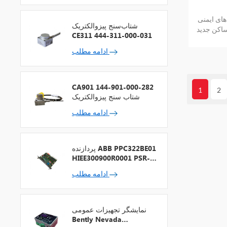
invensys triconex DI33
شتاب‌سنج پیزوالکتریک
ساکن جدید
CE311 444-311-000-031
 می دهد
ادامه مطلب
CA901 144-901-000-282
1
2
شتاب سنج پیزوالکتریک
ادامه مطلب
پردازنده ABB PPC322BE01
HIEE300900R0001 PSR-2
+ فیلدباس
ادامه مطلب
نمایشگر تجهیزات عمومی
Bently Nevada