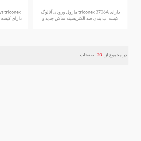
1
ماژول ورودی آنالوگ triconex 3706A دارای
کیسه آب بندی ضد الکتریسیته ساکن جدید و
اصلی نیز یک سال گارانتی ارائه می دهد
ساکن جدید و
در مجموع از
20
صفحات