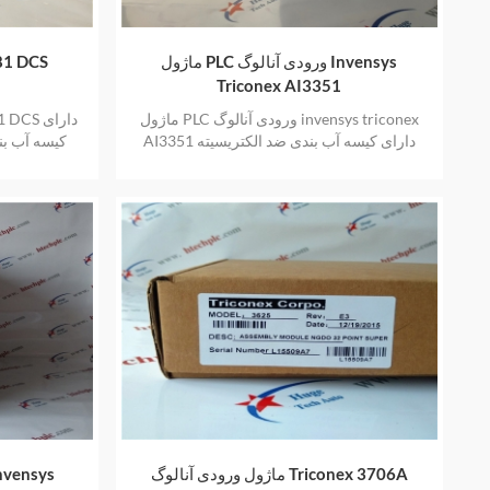
ماژول PLC ورودی آنالوگ Invensys
81 DCS
Triconex AI3351
ماژول PLC ورودی آنالوگ invensys triconex
AI3351 دارای کیسه آب بندی ضد الکتریسیته
کیسه آب بن
ساکن جدید و اصلی نیز یک سال گارانتی ارائه
اصلی نیز 
می دهد
ماژول ورودی آنالوگ Triconex 3706A