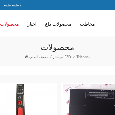
دوشنبه/شنبه از ساعت 9 صبح ت
مخاطب
محصولات داغ
اخبار
محصولات
محصولات
Triconex
/
سیستم ESD
/
صفحه اصلی