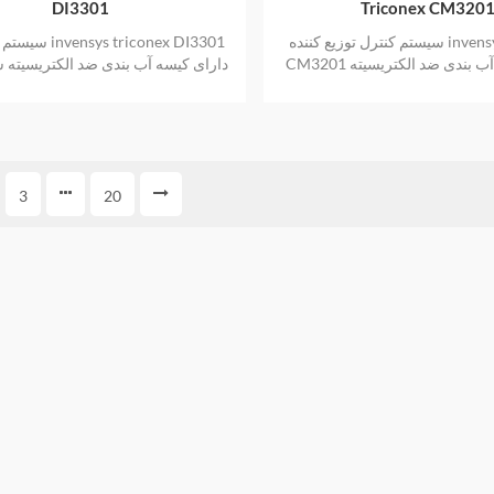
DI3301
Triconex CM320
سیستم کنترل توزیع کننده invensys triconex
سیستم های ایمنی 01
CM3201 دارای کیسه آب بندی ضد الکتریسیته
دارای کیسه آب بندی ضد الکتریسیته 
 اصلی نیز یک سال گارانتی ارائه
و اصلی نیز یک سال گارانتی ارائه
می دهد
3
20