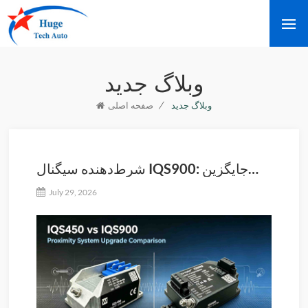
وبلاگ جدید
/
وبلاگ جدید
صفحه اصلی
شرط‌دهنده سیگنال IQS900: جایگزین
ارتقایافته و سازگار با نسخه‌های قبلی
July 29, 2026
برای IQS450