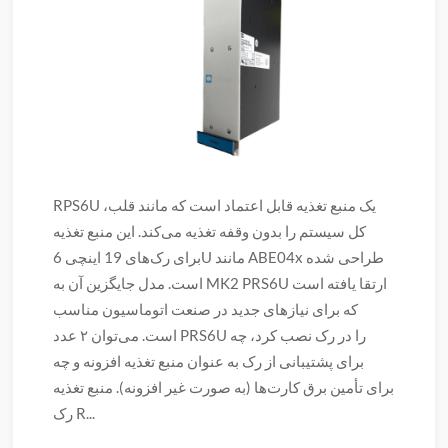
RPS6U یک منبع تغذیه قابل اعتماد است که مانند قلب،
کل سیستم را بدون وقفه تغذیه می‌کند. این منبع تغذیه
برای رک‌های 19 اینچی 6U مانند ABE04x طراحی شده
است. مدل جایگزین آن به MK2 PRS6U ارتقا یافته است
که برای نیازهای جدید در صنعت اتوماسیون مناسب
است. می‌توان ۲ عدد PRS6U را در رک نصب کرد، چه
برای پشتیبانی از رک به عنوان منبع تغذیه افزونه و چه
برای تأمین برق کارت‌ها (به صورت غیر افزونه). منبع تغذیه
رک R...