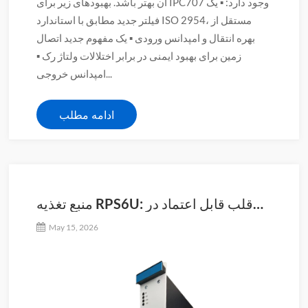
آن بهتر باشد. بهبودهای زیر برای IPC707 وجود دارد: ▪ یک
فیلتر جدید مطابق با استاندارد ISO 2954، مستقل از
بهره انتقال و امپدانس ورودی ▪ یک مفهوم جدید اتصال
زمین برای بهبود ایمنی در برابر اختلالات ولتاژ رک ▪
امپدانس خروجی...
ادامه مطلب
منبع تغذیه RPS6U: قلب قابل اعتماد در
رک سیستم
May 15, 2026