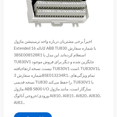
اخیراً برخی مشتریان درباره واحد ترمینیشن ماژول
Extended 16 کاناله ABB TU830 با شماره سفارش
3BSE008528R1 استعلام کرده‌اند. این مدل با
TU830V1 جایگزین شده و دیگر برای فروش موجود
نیست. نسخه ارتقاءیافته TU830V1 است. TU830V1با
شماره سفارش 3BSE013234R1، تمام ویژگی‌های
نسخه قدیمی TU830 را حفظ می‌کند. TU830V1 با
ماژول ABB S800 I/O سازگار است، مانند ماژول
ورودی/خروجی آنالوگ AI810، AI815، AI820، AI830،
AI83...