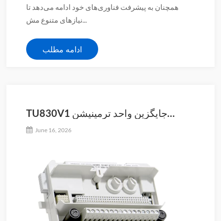
همچنان به پیشرفت فناوری‌های خود ادامه می‌دهد تا
نیازهای متنوع مش...
ادامه مطلب
TU830V1 جایگزین واحد ترمینیشن
ماژول توسعه‌یافته ABB Extended
June 16, 2026
Module Termination Unit TU830 است