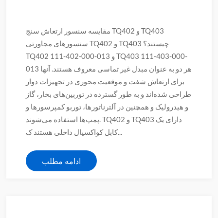
مقایسه سنسور ارتعاش سنج TQ402 و TQ403
سنسورهای مجاورتی TQ402 و TQ403 چیستند؟
TQ402 111-402-000-013 و TQ403 111-403-000-
013 هر دو به عنوان مبدل غیر تماسی معروف هستند. آنها
برای ارتعاش شفت و موقعیت محوری در تجهیزات دوار
طراحی شده‌اند و به طور گسترده در توربین‌های بخار، گاز
و هیدرولیک و همچنین در آلترناتورها، توربو کمپرسورها و
پمپ‌ها استفاده می‌شوند. TQ402 و TQ403 دارای یک
کابل کواکسیال داخلی هستند ک...
ادامه مطلب