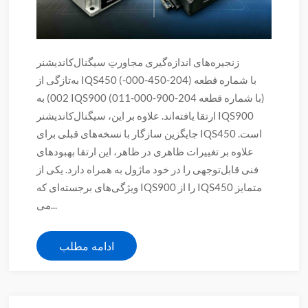
زنجیره‌های اندازه‌گیری مجاورتِ سیگنال‌کاندیشنر
به‌تازگی از IQS450 (با شماره قطعه (204-450-000-
002) به IQS900 (با شماره قطعه 204-900-000-011)
ارتقا یافته‌اند. علاوه بر این، سیگنال‌کاندیشنر IQS900
جایگزین سازگار با نسخه‌های قبلی برای IQS450 است.
علاوه بر تغییرات ظاهری در ظاهر، این ارتقا بهبودهای
فنی قابل‌توجهی را در خود ماژول به همراه دارد. یکی از
ویژگی‌های برجسته‌ای که IQS900 را از IQS450 متمایز
می...
ادامه مطلب