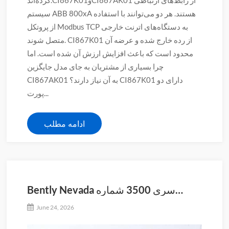
سیستم ABB 800xA هستند. هر دو می‌توانند با استفاده
از پروتکل Modbus TCP به دستگاه‌های اترنت خارجی
متصل شوند. CI867K01 از رده خارج شده و عرضه آن
محدود است که باعث افزایش ارزش آن شده است. اما
چرا بسیاری از مشتریان به جای مدل جایگزین
CI867AK01 به آن نیاز دارند؟ CI867K01 دارای دو
پورت...
ادامه مطلب
Bently Nevada سری 3500 شماره
سفارش جدید و شماره سفارش قدیمی
June 24, 2026