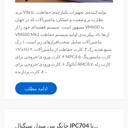
برند Vibro، تولیدکننده‌ی تجهیزات یکپارچه‌ی حفاظت،
نظارت بر وضعیت و عملکرد ماشین‌آلات که در جهان
مشهور است، سیستم قفسه‌ای خود را از VM600 به
VM600 Mk2 ارتقا داد. پیکربندی اولیه سیستم حفاظت
ماشین‌آلات شامل سخت‌افزارهای زیر است: ۱. رک
۱۹''x۶U ۲. منبع تغذیه رک ۳. کارت حفاظت از ماشین‌آلات
۴. کارت ورودی/خروجی برای MPC4 ۵. کارت مانیتورینگ
آنالوگ ۶. کارت ورودی/خروجی برای AMC8 ۷. کارت رله
۸. کارت پردازنده ...
ادامه مطلب
جایگزینی مبدل سیگنال IPC704 با