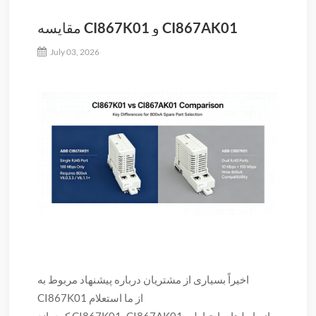
مقایسه CI867K01 و CI867AK01
July 03, 2026
اخیراً بسیاری از مشتریان درباره پیشنهاد مربوط به
CI867K01 از ما استعلام
کرده‌اند.CI867K01وCI867AK01 از رابط‌های ارتباطی