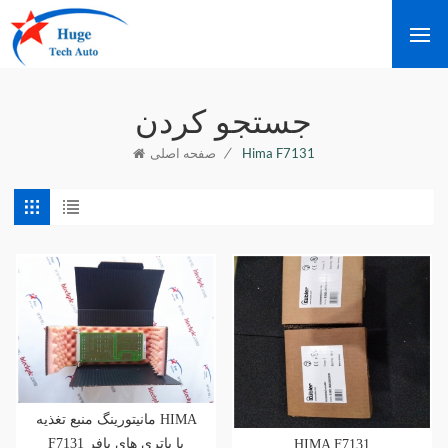
جستجو کردن
/
Hima F7131
صفحه اصلی
مانیتورینگ منبع تغذیه HIMA
F7131 با باتری های بافر
HIMA F7131