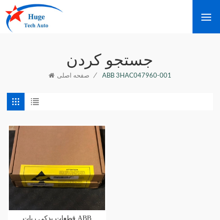
جستجو کردن
/
ABB 3HAC047960-001
صفحه اصلی
قطعات یدکی ربات ABB