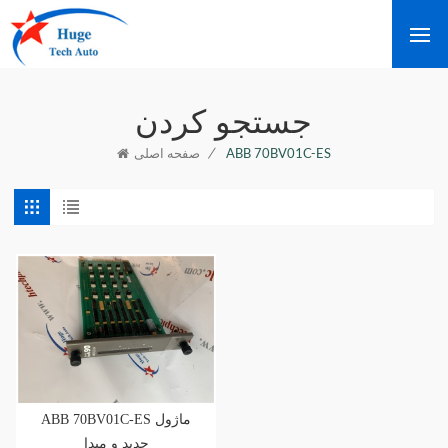
جستجو کردن
/
ABB 70BV01C-ES
صفحه اصلی
ABB 70BV01C-ES ماژول
جدید و مبدا