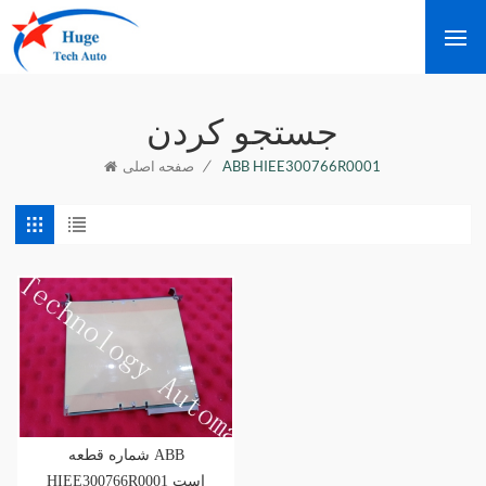
جستجو کردن
/
ABB HIEE300766R0001
صفحه اصلی
شماره قطعه ABB
HIEE300766R0001 است