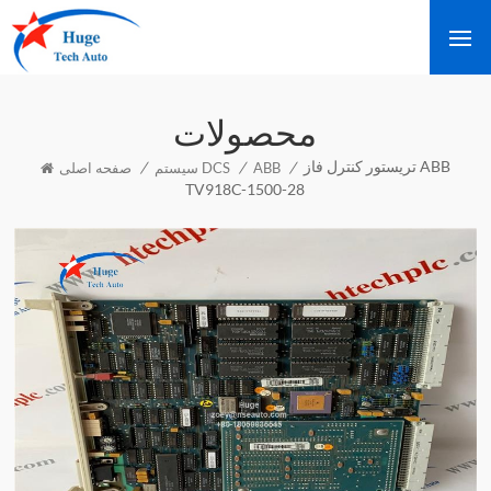
محصولات
تریستور کنترل فاز ABB
/
/
/
ABB
سیستم DCS
صفحه اصلی
TV918C-1500-28