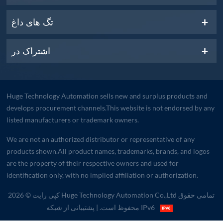
تگ های داغ
اشتراک در
Huge Technology Automation sells new and surplus products and
develops procurement channels.This website is not endorsed by any
listed manufacturers or trademark owners.
We are not an authorized distributor or representative of any
products shown.All product names, trademarks, brands, and logos
are the property of their respective owners and used for
identification only, with no implied affiliation or authorization.
کپی رایت © 2026 Huge Technology Automation Co.,Ltd تمامی حقوق
| پشتیبانی از شبکه IPv6
محفوظ است.