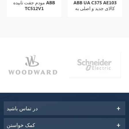
ABB UA C375 AE103
مودم جفت تابیده ABB
کالای جدید و اصلی به
TC512V1
خوبی به فروش می رسد
در تماس باشید
کمک خواستن