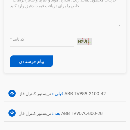
پیام فرستادن
قبلی :
تریستور کنترل فاز ABB TV989-2100-42
بعد :
تریستور کنترل فاز ABB TV907C-800-28