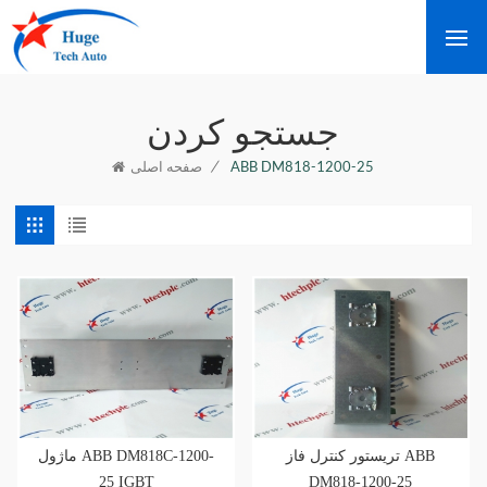
جستجو کردن
/
ABB DM818-1200-25
صفحه اصلی
تریستور کنترل فاز ABB
ماژول ABB DM818C-1200-
25 IGBT
DM818-1200-25