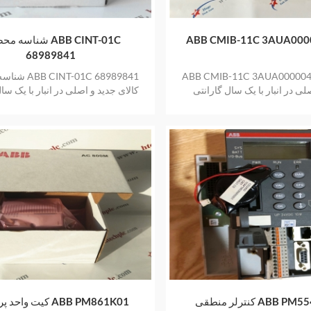
ABB CMIB-11C 3AUA000
شناسه محصول NT-01C
68989841
ABB CMIB-11C 3AUA0000 کالای
شناسه محصول 41
لی در انبار با یک سال گارانتی
کالای جدید و اصلی در انبار با یک سا
کنترلر منطقی ABB PM554-R-AC
کیت واحد پردازنده 01