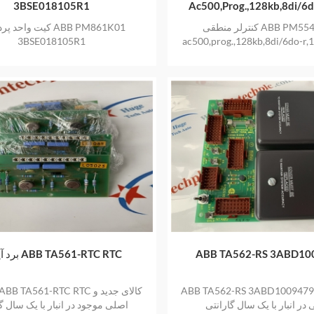
3BSE018105R1
Ac500,prog.,128kb,8di/6d
230vac, 1xrs485,2xopti
کنترلر منطقی ABB PM554-R-AC
کیت واحد پردازنده K01
3BSE018105R1
ac500,prog.,128kb,8di/6do-r,
1xrs485,2xoption slot کالای جدید و اصلی
در انبار با یک سال گارانتی
ABB TA562-RS 3ABD10
برد آپشن ABB TA561-RTC RTC
ABB TA562-RS 3ABD100947 کالای جدید
در انبار با یک سال گارانتی
اصلی موجود در انبار با یک سال گ