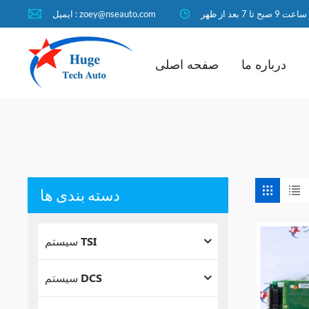
ا 7 بعد از ظهر
ایمیل : zoey@nseauto.com
درباره ما
صفحه اصلی
دسته بندی ها
سیستم TSI
سیستم DCS