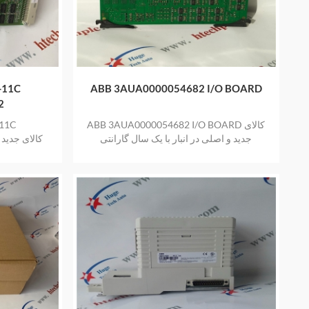
ABB 3AUA0000054682 I/O BOARD
2
ABB 3AUA0000054682 I/O BOARD کالای
جدید و اصلی در انبار با یک سال گارانتی
ا