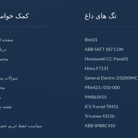
تگ های داغ
کمک خواس
Rlm01
صفحه ا
ABB SAFT 187 CON
دربا
Honeywell CC-Paox01
محصو
Hima F7131
General Electric DS200IM
سوالات مت
PR6423 / 010-000
مخ
PM865K01
و
ICS Trored T8431
نقشه س
L
Triconex 4351b
ABB SPBRC410
سیاست حفظ حریم خص