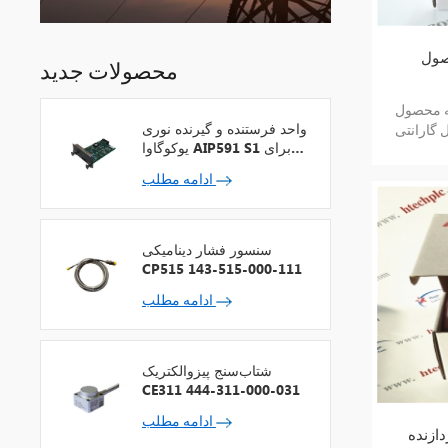
ABB CI
محصولات جدید
ABB CINT-01C 689898
واحد فرستنده و گیرنده نوری
ل گارانتی
یوکوگاوا AIP591 S1 برای
تکرارکننده شبکه V
ادامه مطلب
سنسور فشار دینامیکی
CP515 143-515-000-111
ادامه مطلب
شتاب‌سنج پیزوالکتریک
CE311 444-311-000-031
ادامه مطلب
ABB PM861K