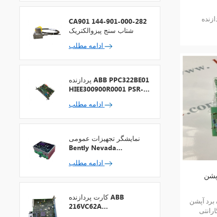
ABB PM861
CA901 144-901-000-282
شتاب سنج پیزوالکتریک
ادامه مطلب
پردازنده ABB PPC322BE01
HIEE300900R0001 PSR-2
+ فیلدباس
ادامه مطلب
نمایشگر تجهیزات عمومی
Bently Nevada
1900/65A-00-01-01-00-
ادامه مطلب
00
کارت پردازنده ABB
برد آپشن ABB TA561-RTC RTC کالای جدید و
216VC62A
ارانتی
HESG324442R13