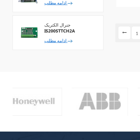
ادامه مطلب
جنرال الکتریک
IS200STTCH2A
1
ادامه مطلب