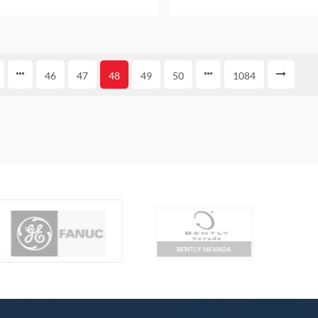
46
47
48
49
50
1084