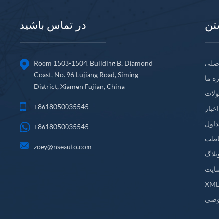
تن
در تماس باشید
صلی
Room 1503-1504, Building B, Diamond
Coast, No. 96 Lujiang Road, Siming
ره ما
District, Xiamen Fujian, China
لات
+8618050035545
اخبار
داول
+8618050035545
اطب
zoey@nseauto.com
بلاگ
ایت
XM
وصی