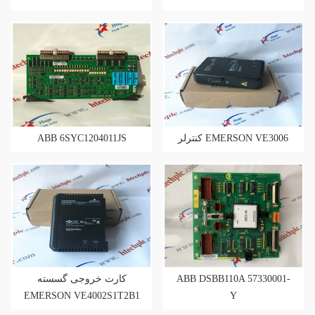
ABB 6SYC1204011JS
کنترلر EMERSON VE3006
کارت خروجی گسسته
ABB DSBB110A 57330001-
EMERSON VE4002S1T2B1
Y
Deltav™