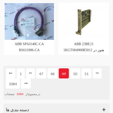
ABB SPAJ140C-CA
ABB 23BE21
RS611006-CA
1KGT004900R5012 هنوز در
انبار موجود است
1
47
48
49
50
51
1084
صفحات
1084
در مجموع از
دسته بندی ها