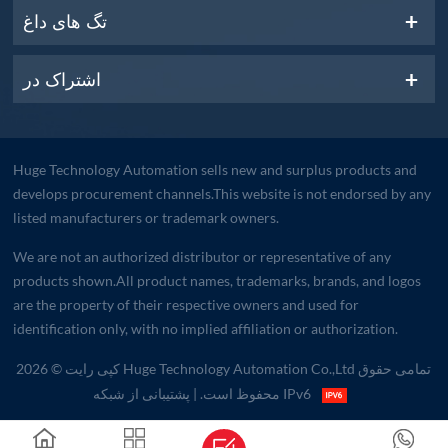
تگ های داغ
اشتراک در
Huge Technology Automation sells new and surplus products and
develops procurement channels.This website is not endorsed by any
listed manufacturers or trademark owners.
We are not an authorized distributor or representative of any
products shown.All product names, trademarks, brands, and logos
are the property of their respective owners and used for
identification only, with no implied affiliation or authorization.
کپی رایت © 2026 Huge Technology Automation Co.,Ltd تمامی حقوق
| پشتیبانی از شبکه IPv6
محفوظ است.