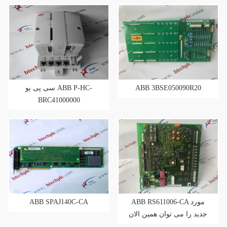
سی پی یو ABB P-HC-
ABB 3BSE050090R20
BRC41000000
ABB SPAJ140C-CA
ABB RS611006-CA مورد
جدید را می توان همین الان
ارسال کرد