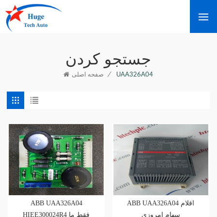
جستجو کردن
/
UAA326A04
صفحه اصلی
ABB UAA326A04
ABB UAA326A04 اقلام
سهام امروزی
HIEE300024R4 فقط ما