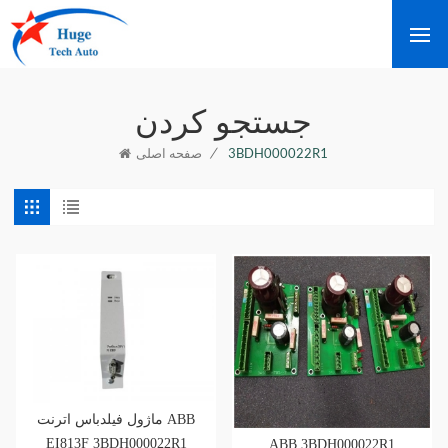
جستجو کردن
/
3BDH000022R1
صفحه اصلی
ماژول فیلدباس اترنت ABB
EI813F 3BDH000022R1
ABB 3BDH000022R1