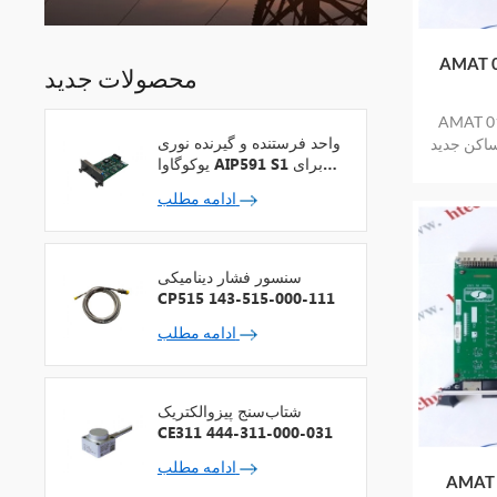
AMAT 
محصولات جدید
دید را اعمال کرد
واحد فرستنده و گیرنده نوری
ساکن جدید
یوکوگاوا AIP591 S1 برای
 می دهد
تکرارکننده شبکه V
ادامه مطلب
سنسور فشار دینامیکی
CP515 143-515-000-111
ادامه مطلب
شتاب‌سنج پیزوالکتریک
CE311 444-311-000-031
ادامه مطلب
AMA اعمال شد 0100-01321 ASSY