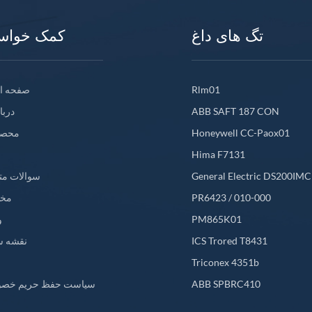
تگ های داغ
کمک خواس
Rlm01
صفحه ا
ABB SAFT 187 CON
دربا
Honeywell CC-Paox01
محصو
Hima F7131
General Electric DS200IM
سوالات مت
PR6423 / 010-000
مخ
PM865K01
و
ICS Trored T8431
نقشه س
L
Triconex 4351b
ABB SPBRC410
سیاست حفظ حریم خص