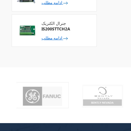
ادامه مطلب
جنرال الکتریک
IS200STTCH2A
ادامه مطلب