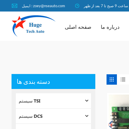
ا 7 بعد از ظهر
ایمیل : zoey@nseauto.com
درباره ما
صفحه اصلی
دسته بندی ها
سیستم TSI
سیستم DCS