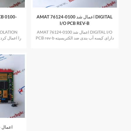
AMAT اعمال شد 0100-76124 DIGITAL
I/O PCB REV-B
AMAT اعمال شد 0100-76124 DIGITAL I/O
PCB rev-b دارای کیسه آب بندی ضد الکتریسیته
ساکن جدید و اصلی نیز یک سال گارانتی ارائه
ضد الکتریسیت
می دهد