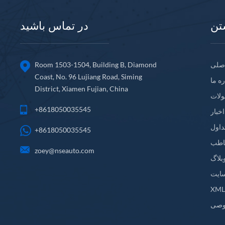
تن
در تماس باشید
صلی
Room 1503-1504, Building B, Diamond
Coast, No. 96 Lujiang Road, Siming
ره ما
District, Xiamen Fujian, China
لات
+8618050035545
اخبار
داول
+8618050035545
اطب
zoey@nseauto.com
بلاگ
ایت
XM
وصی