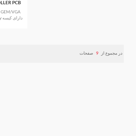
LLER PCB
sy
آب بندی ضد ا
یک س
در مجموع از
9
صفحات