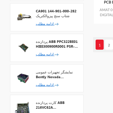
PCB 
AMAT اعمال شده 0100-01321 ASSY PCB
CA901 144-901-000-282
رای کیسه آب
شتاب سنج پیزوالکتریک
لی نیز یک
ادامه مطلب
پردازنده ABB PPC322BE01
1
2
HIEE300900R0001 PSR-2
+ فیلدباس
ادامه مطلب
نمایشگر تجهیزات عمومی
Bently Nevada
1900/65A-00-01-01-00-
ادامه مطلب
00
کارت پردازنده ABB
216VC62A
HESG324442R13