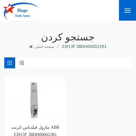
جستجو کردن
/
EI813F 3BDH000022R1
صفحه اصلی
ماژول فیلدباس اترنت ABB
EI813F 3BDH000022R1