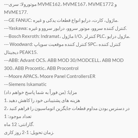
---موتورولا: سری MVME162، MVME167، MVME1772 و
MVME177.
---GE FANUC: ماژول، کارت، درایو انواع قطعات یدکی و غیره.
---Yaskawa: کنترل کننده سروو، موتور سروو، درایور سروو و غیره.
---Bosch Rexroth: Indramat، ماژول I/O، کنترلر PLC، ماژول درایو.
--- Woodward: کنترل کننده موقعیت سوپاپ SPC، کنترل کننده
دیجیتال PEAK15.
---ABB: Advant OCS، ABB MOD 30/MODCELL، ABB MOD
300، ABB Procontic، ABB Procontrol
---Moore APACS، Moore Panel ControllersER
---Siemens Iskamatic
مزایا: (من فوراً به شما پاسخ خواهم داد)
1. هزینه های پشتیبانی خود را کاهش دهید
2، در دسترس بودن مداوم قطعات جایگزین اتوماسیون را فراهم کنید
تعداد موجود: 1
گارانتی: 12 ماه.
زمان تحویل: 1-2 روز کاری.