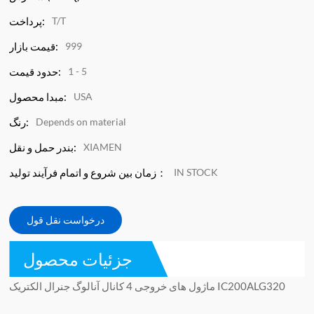
T/T
پرداخت:
999
قیمت بازار:
1 - 5
حدود قیمت:
USA
مبدا محصول:
Depends on material
رنگ:
XIAMEN
بندر حمل و نقل:
IN STOCK
زمان بین شروع و اتمام فرآیند تولید：
درخواست نقل قول
جزئیات محصول
ماژول های خروجی 4 کانال آنالوگ جنرال الکتریک IC200ALG320