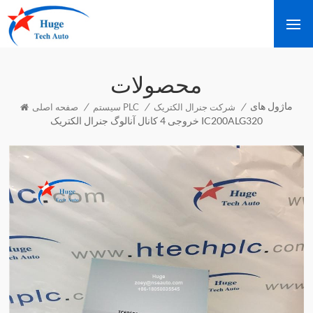
محصولات
ماژول های
/
/
/
شرکت جنرال الکتریک
سیستم PLC
صفحه اصلی
خروجی 4 کانال آنالوگ جنرال الکتریک IC200ALG320