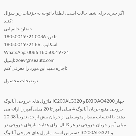
اگر چیزی برای شما جالب است، لطفاً با توجه به جزئیات زیر سؤال
کنید:
حضار: خانم ابی
تلفن: 0086 18050019721
اسکایپ: 86 18050019721
WhatsApp: 0086 18050019721
ایمیل: zoey@nseauto.com
اجازه دهید این مورد را معرفی کنم:
توضیحات محصول
ماژول های خروجی آنالوگ IC200ALG320 و BXIOAO4200 چهار
خروجی منبع جریان آنالوگ 4 میلی آمپر تا 20 میلی آمپر را ارائه می
دهند. با احتساب مقدار متوسطی از جریان بیش از حد، تقریباً 20.38
میلی آمپر جریان خروجی در هر کانال برای هدایت بارهای خروجی در
دسترس است. ماژول های خروجی آنالوگ IC200ALG321 و