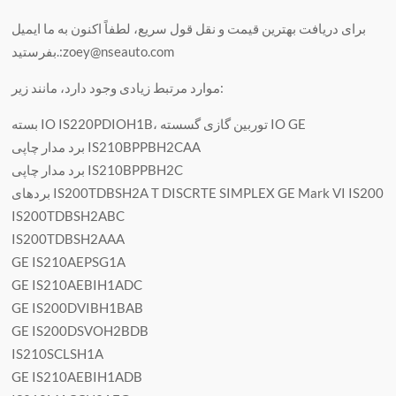
برای دریافت بهترین قیمت و نقل قول سریع، لطفاً اکنون به ما ایمیل
بفرستید.:zoey@nseauto.com
موارد مرتبط زیادی وجود دارد، مانند زیر:
بسته IO IS220PDIOH1B، توربین گازی گسسته IO GE
برد مدار چاپی IS210BPPBH2CAA
برد مدار چاپی IS210BPPBH2C
بردهای IS200TDBSH2A T DISCRTE SIMPLEX GE Mark VI IS200
IS200TDBSH2ABC
IS200TDBSH2AAA
GE IS210AEPSG1A
GE IS210AEBIH1ADC
GE IS200DVIBH1BAB
GE IS200DSVOH2BDB
IS210SCLSH1A
GE IS210AEBIH1ADB