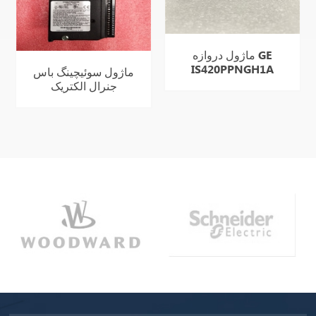
ماژول دروازه GE
IS420PPNGH1A
ماژول سوئیچینگ باس
PROFINET
جنرال الکتریک
IC660BSM021