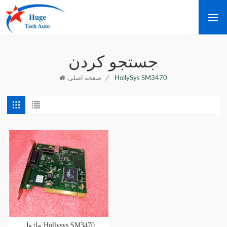
جستجو کردن
/
HollySys SM3470
صفحه اصلی
ماژول Hollysys SM3470