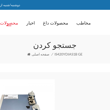
دوشنبه/شنبه از ساعت 9 صبح ت
مخاطب
محصولات داغ
اخبار
محصولات
جستجو کردن
IS420YDIAS1B GE
/
صفحه اصلی