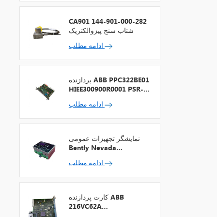
CA901 144-901-000-282
شتاب سنج پیزوالکتریک
ادامه مطلب
پردازنده ABB PPC322BE01
HIEE300900R0001 PSR-2
+ فیلدباس
ادامه مطلب
نمایشگر تجهیزات عمومی
Bently Nevada
1900/65A-00-01-01-00-
ادامه مطلب
00
کارت پردازنده ABB
216VC62A
HESG324442R13