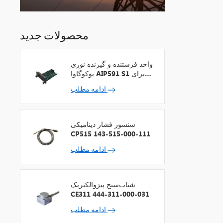
محصولات جدید
واحد فرستنده و گیرنده نوری
یوکوگاوا AIP591 S1 برای
تکرارکننده شبکه V
ادامه مطلب
سنسور فشار دینامیکی
CP515 143-515-000-111
ادامه مطلب
شتاب‌سنج پیزوالکتریک
CE311 444-311-000-031
ادامه مطلب