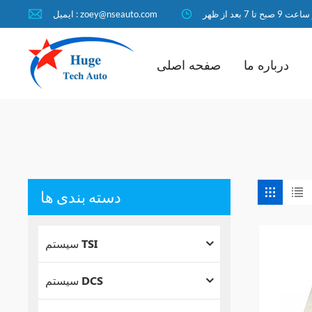
ا 7 بعد از ظهر
ایمیل : zoey@nseauto.com
درباره ما
صفحه اصلی
دسته بندی ها
سیستم TSI
سیستم DCS