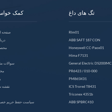
تگ های داغ
کمک خواس
Rlm01
صفحه ا
ABB SAFT 187 CON
دربا
Honeywell CC-Paox01
محصو
Hima F7131
General Electric DS200IM
سوالات مت
PR6423 / 010-000
مخ
PM865K01
و
ICS Trored T8431
نقشه س
L
Triconex 4351b
ABB SPBRC410
سیاست حفظ حریم خص