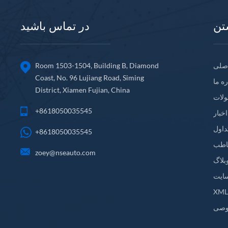
تن
در تماس باشید
صلی
Room 1503-1504, Building B, Diamond
Coast, No. 96 Lujiang Road, Siming
ره ما
District, Xiamen Fujian, China
لات
+8618050035545
اخبار
داول
+8618050035545
اطب
zoey@nseauto.com
بلاگ
ایت
XM
وصی