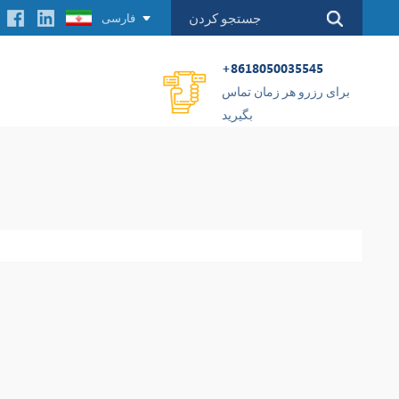
فارسی
+8618050035545
برای رزرو هر زمان تماس
بگیرید