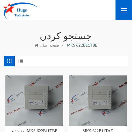
جستجو کردن
/
MKS 622B11TBE
صفحه اصلی
برد جدید MKS 622B11TBE
MKS 622B11TAE