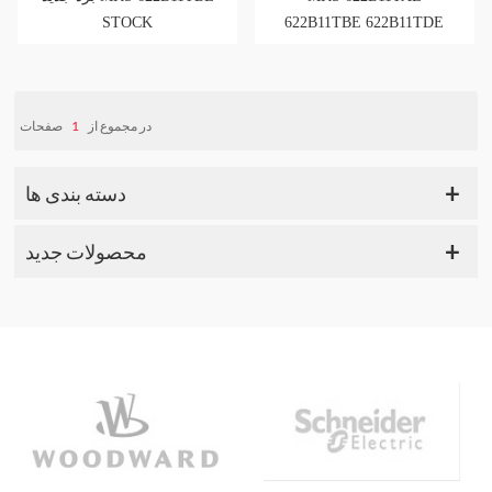
STOCK
622B11TBE 622B11TDE
تخته جدید STOCK
صفحات
1
در مجموع از
دسته بندی ها
محصولات جدید