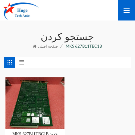
جستجو کردن
/
MKS 627B11TBC1B
صفحه اصلی
MKS 627B11TBC1B جدید