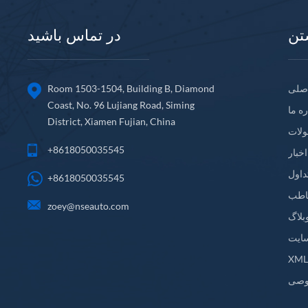
تن
در تماس باشید
صلی
Room 1503-1504, Building B, Diamond
Coast, No. 96 Lujiang Road, Siming
ره ما
District, Xiamen Fujian, China
لات
+8618050035545
اخبار
داول
+8618050035545
اطب
zoey@nseauto.com
بلاگ
ایت
XM
وصی