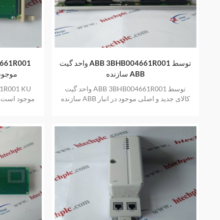
واحد گیت ABB 3BHB004661R001 توسط
4661R001
سازنده ABB
 C711 AE101
واحد گیت ABB 3BHB004661R001 توسط
1R001 KU
سازنده ABB کالای جدید و اصلی موجود در انبار
با یک سال گارانتی
در 