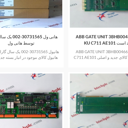
ABB GATE UNIT 3BHB00
هانی ول 30731565
KU موجود است
توسط هانی ول
ABB GATE UNIT 3BHB00466
هانیول 30731565-002 یک
C711 AE101 موجود است کالای جدید و اصلی
هانیول کالای موجود در انبار بسته جد
انبار با یک سال گارانتی
در انبار با یک سال گارانتی