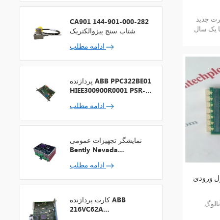
د ABB 050183 TCM4 با یک سال
CA901 144-901-000-282
با یک سال
شتاب سنج پیزوالکتریک
ادامه مطلب
پردازنده ABB PPC322BE01
HIEE300900R0001 PSR-2
+ فیلدباس
ادامه مطلب
نمایشگر تجهیزات عمومی
Bently Nevada
1900/65A-00-01-01-00-
ادامه مطلب
00
ی ABB HESG447308R0002
کارت پردازنده ABB
ABB 70EA
216VC62A
HESG324442R13