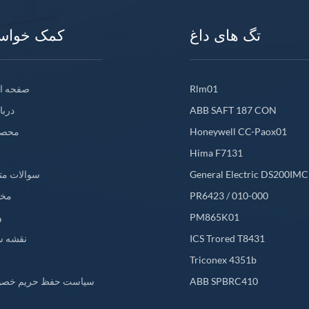
تگ های داغ
کمک خواس
Rlm01
صفحه ا
ABB SAFT 187 CON
دربا
Honeywell CC-Paox01
محصو
Hima F7131
General Electric DS200IM
سوالات مت
PR6423 / 010-000
مخ
PM865K01
و
ICS Trored T8431
نقشه س
L
Triconex 4351b
ABB SPBRC410
سیاست حفظ حریم خص