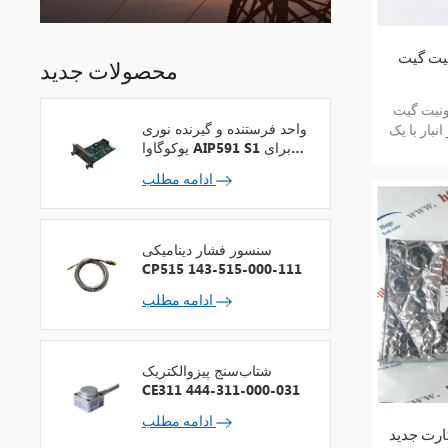
 ABB KU C711 AE101 با یک
محصولات جدید
ت گیت ABB KU C711 AE101 با یک سال
واحد فرستنده و گیرنده نوری
نبار با یک
یوکوگاوا AIP591 S1 برای
تکرارکننده شبکه V
ادامه مطلب
سنسور فشار دینامیکی
CP515 143-515-000-111
ادامه مطلب
شتاب‌سنج پیزوالکتریک
CE311 444-311-000-031
ادامه مطلب
 جدید ABB 050183 TCM4 با یک سال