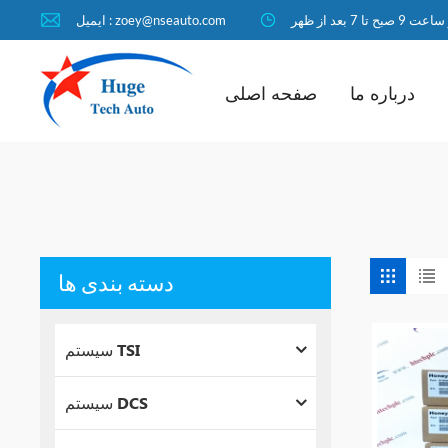
ا 7 بعد از ظهر
ایمیل : zoey@nseauto.com
درباره ما
صفحه اصلی
دسته بندی ها
سیستم TSI
سیستم DCS