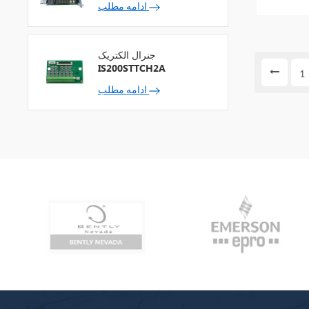
ادامه مطلب
جنرال الکتریک
IS200STTCH2A
1
ادامه مطلب