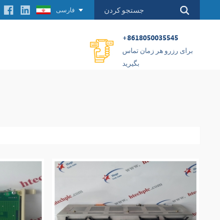
فارسی
+8618050035545
برای رزرو هر زمان تماس
بگیرید