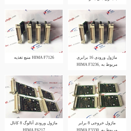
ماژول ورودی 16 برابری
منبع تغذیه HIMA F7126
HIMA F3236, مربوط به
ایمنی
ماژول خروجی 8 برابر
ماژول ورودی آنالوگ 8 کانال
HIMA F6217
HIMA F3330, مربوط به