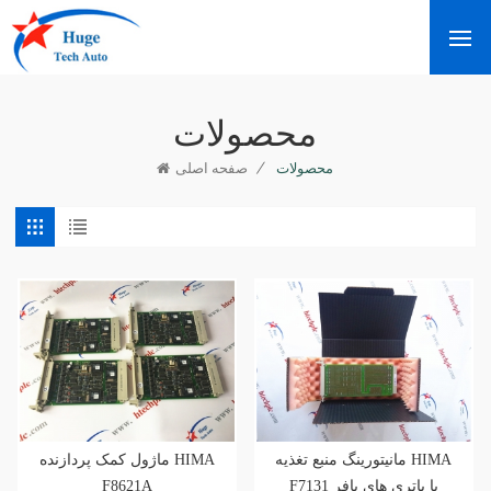
محصولات
/
محصولات
صفحه اصلی
مانیتورینگ منبع تغذیه HIMA
ماژول کمک پردازنده HIMA
F8621A
F7131 با باتری های بافر