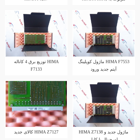
ایمنی
ماژول کوپلینگ HIMA F7553
توزیع برق 4 کاناله HIMA
F7133
آیتم جدید ورود
HIMA Z7138 ماژول جدید و
کالای جدید HIMA Z7127
اورجینال با کابل