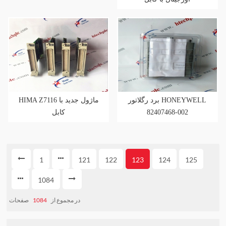
برد رگلاتور HONEYWELL
HIMA Z7116 ماژول جدید با
کابل
82407468-002
1
121
122
123
124
125
1084
صفحات
1084
در مجموع از