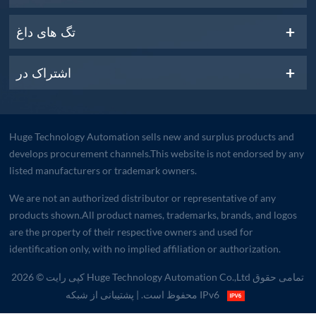
تگ های داغ
اشتراک در
Huge Technology Automation sells new and surplus products and
develops procurement channels.This website is not endorsed by any
listed manufacturers or trademark owners.
We are not an authorized distributor or representative of any
products shown.All product names, trademarks, brands, and logos
are the property of their respective owners and used for
identification only, with no implied affiliation or authorization.
کپی رایت © 2026 Huge Technology Automation Co.,Ltd تمامی حقوق
| پشتیبانی از شبکه IPv6
محفوظ است.