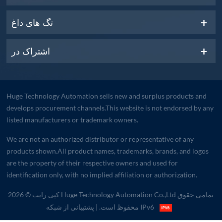
تگ های داغ
اشتراک در
Huge Technology Automation sells new and surplus products and
develops procurement channels.This website is not endorsed by any
listed manufacturers or trademark owners.
We are not an authorized distributor or representative of any
products shown.All product names, trademarks, brands, and logos
are the property of their respective owners and used for
identification only, with no implied affiliation or authorization.
کپی رایت © 2026 Huge Technology Automation Co.,Ltd تمامی حقوق
| پشتیبانی از شبکه IPv6
محفوظ است.