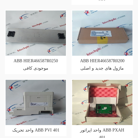
ABB HIER466587R0250
ABB HIER466587R0200
ماژول های جدید و اصلی
موجودی کافی
واحد اپراتور ABB PXAH
واحد تحریک ABB PVI 401
401