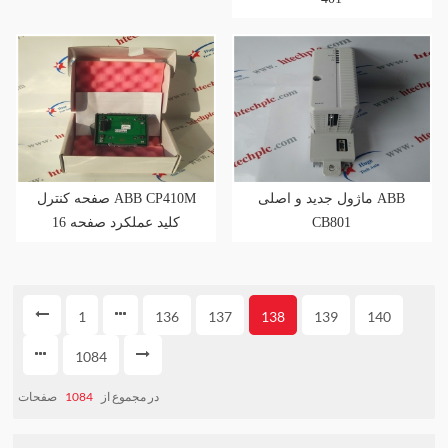
ماژول جدید و اصلی ABB
صفحه کنترل ABB CP410M
16 کلید عملکرد صفحه
CB801
نمایش تک رنگ گرافیکی
LCD 3 اینچی
1
136
137
138
139
140
1084
صفحات
1084
در مجموع از