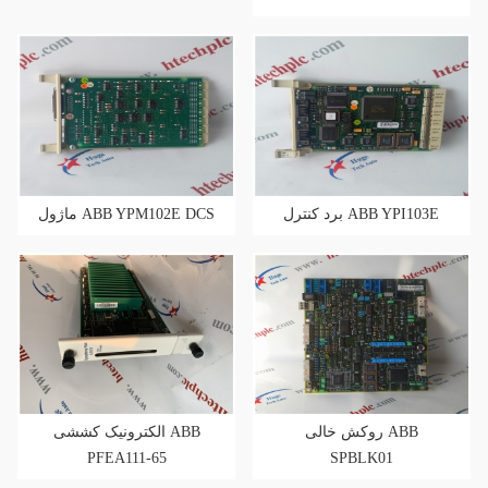
برد کنترل ABB YPI103E
ماژول ABB YPM102E DCS
روکش خالی ABB
الکترونیک کششی ABB
PFEA111-65
SPBLK01