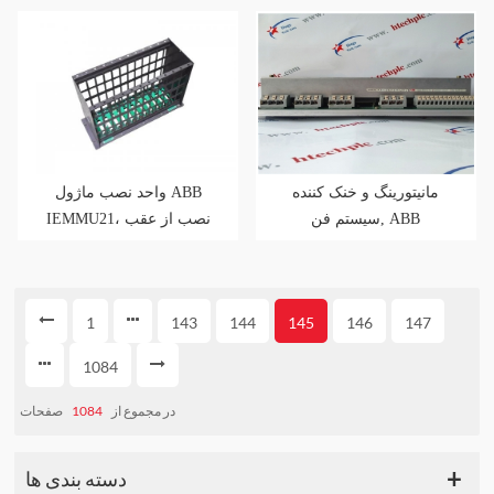
مانیتورینگ و خنک کننده
واحد نصب ماژول ABB
سیستم فن, ABB
IEMMU21، نصب از عقب
PHARPSFAN03000
1
143
144
145
146
147
1084
صفحات
1084
در مجموع از
دسته بندی ها