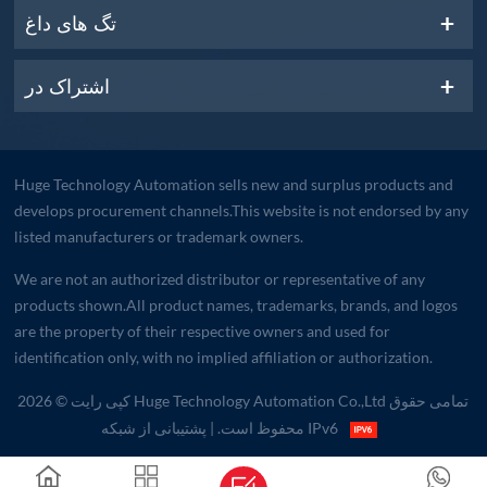
تگ های داغ
اشتراک در
Huge Technology Automation sells new and surplus products and
develops procurement channels.This website is not endorsed by any
listed manufacturers or trademark owners.
We are not an authorized distributor or representative of any
products shown.All product names, trademarks, brands, and logos
are the property of their respective owners and used for
identification only, with no implied affiliation or authorization.
کپی رایت © 2026 Huge Technology Automation Co.,Ltd تمامی حقوق
| پشتیبانی از شبکه IPv6
محفوظ است.