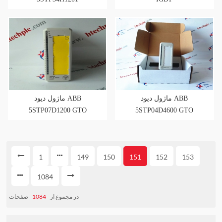
ماژول دیود ABB
ماژول دیود ABB
5STP07D1200 GTO
5STP04D4600 GTO
1
149
150
151
152
153
1084
صفحات
1084
در مجموع از