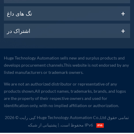
تگ های داغ
اشتراک در
Huge Technology Automation sells new and surplus products and
develops procurement channels.This website is not endorsed by any
listed manufacturers or trademark owners.
We are not an authorized distributor or representative of any
products shown.All product names, trademarks, brands, and logos
are the property of their respective owners and used for
identification only, with no implied affiliation or authorization.
کپی رایت © 2026 Huge Technology Automation Co.,Ltd تمامی حقوق
| پشتیبانی از شبکه IPv6
محفوظ است.