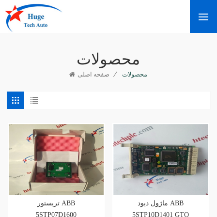
محصولات
/
محصولات
صفحه اصلی
ماژول دیود ABB
تریستور ABB
5STP07D1600
5STP10D1401 GTO