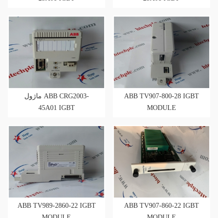
ماژول ABB CRG2003-
ABB TV907-800-28 IGBT
45A01 IGBT
MODULE
ABB TV989-2860-22 IGBT
ABB TV907-860-22 IGBT
MODULE
MODULE