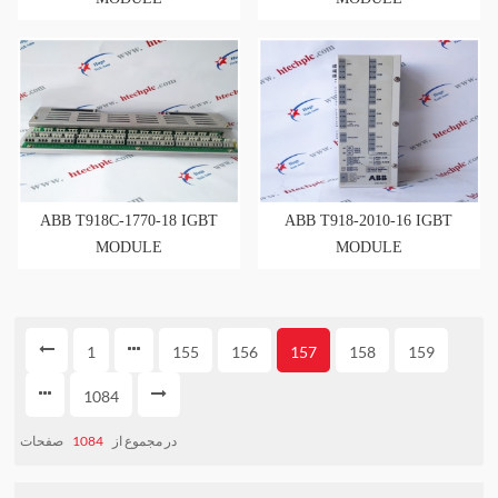
ABB T918C-1770-18 IGBT
ABB T918-2010-16 IGBT
MODULE
MODULE
1
155
156
157
158
159
1084
صفحات
1084
در مجموع از