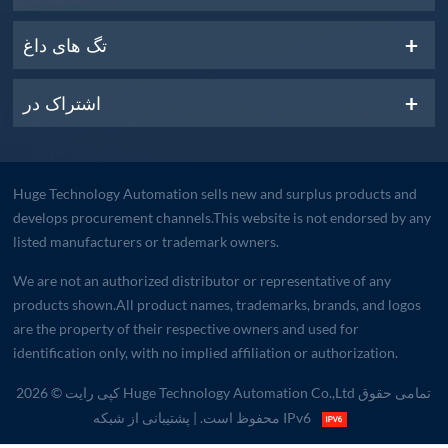
تگ های داغ
اشتراک در
Huge Technology Automation sells new and surplus products and
develops procurement channels.This website is not endorsed by any
listed manufacturers or trademark owners.
We are not an authorized distributor or representative of any
products shown.All product names, trademarks, brands, and logos
are the property of their respective owners and used for
identification only, with no implied affiliation or authorization.
کپی رایت © 2026 Huge Technology Automation Co.,Ltd تمامی حقوق
| پشتیبانی از شبکه IPv6
محفوظ است.