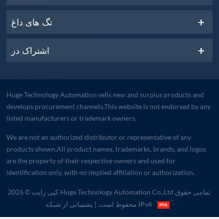
تگ های داغ
اشتراک در
Huge Technology Automation sells new and surplus products and
develops procurement channels.This website is not endorsed by any
listed manufacturers or trademark owners.
We are not an authorized distributor or representative of any
products shown.All product names, trademarks, brands, and logos
are the property of their respective owners and used for
identification only, with no implied affiliation or authorization.
کپی رایت © 2026 Huge Technology Automation Co.,Ltd تمامی حقوق
| پشتیبانی از شبکه IPv6
محفوظ است.