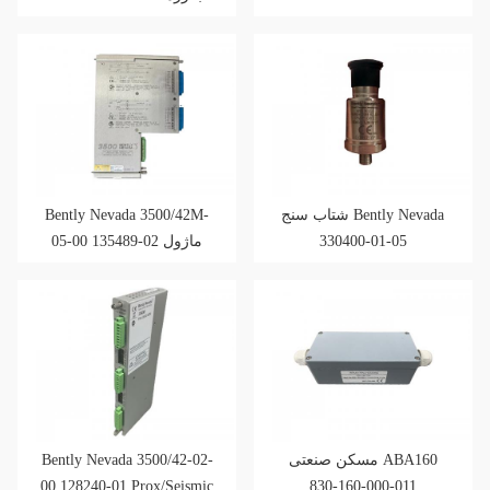
پوش
Bently Nevada 3500/42M-
شتاب سنج Bently Nevada
05-00 135489-02 ماژول
330400-01-05
ورودی/خروجی
Bently Nevada 3500/42-02-
مسکن صنعتی ABA160
00 128240-01 Prox/Seismic
830-160-000-011