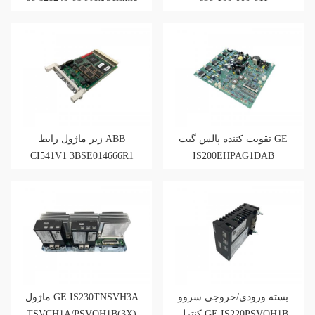
I/O Module با پایانه های
خارجی
تقویت کننده پالس گیت GE
زیر ماژول رابط ABB
CI541V1 3BSE014666R1
IS200EHPAG1DAB
Profibus
بسته ورودی/خروجی سروو
ماژول GE IS230TNSVH3A
TSVCH1A/PSVOH1B(3X)
کنترل GE IS220PSVOH1B