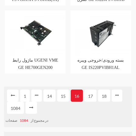
بسته ورودی/خروجی ویبره
ماژول رابط UGENI VME
GE HE700GEN200
GE IS220PVIBH1AL
1
14
15
16
17
18
1084
صفحات
1084
در مجموع از