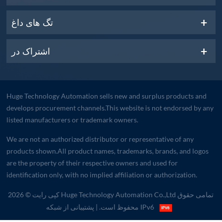
تگ های داغ
اشتراک در
Huge Technology Automation sells new and surplus products and
develops procurement channels.This website is not endorsed by any
listed manufacturers or trademark owners.
We are not an authorized distributor or representative of any
products shown.All product names, trademarks, brands, and logos
are the property of their respective owners and used for
identification only, with no implied affiliation or authorization.
کپی رایت © 2026 Huge Technology Automation Co.,Ltd تمامی حقوق
| پشتیبانی از شبکه IPv6
محفوظ است.