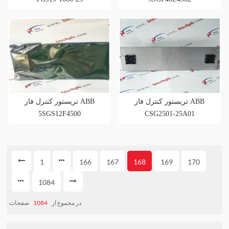
تریستور کنترل فاز ABB
تریستور کنترل فاز ABB
5SGS12F4500
CSG2501-25A01
1
166
167
168
169
170
1084
صفحات
1084
در مجموع از