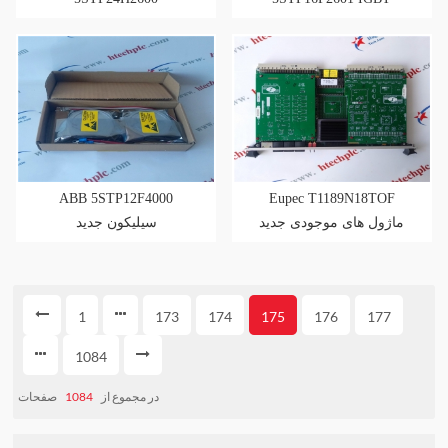
ABB 5STP12F4000
Eupec T1189N18TOF
ماژول های موجودی جدید
سیلیکون جدید
1
173
174
175
176
177
1084
صفحات
1084
در مجموع از