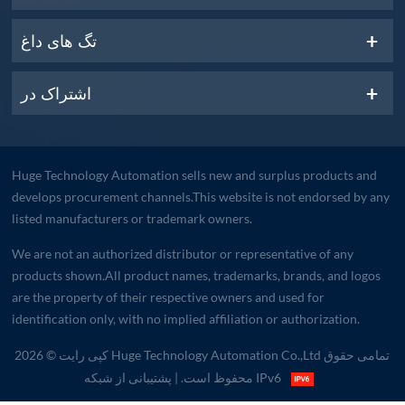
تگ های داغ
اشتراک در
Huge Technology Automation sells new and surplus products and
develops procurement channels.This website is not endorsed by any
listed manufacturers or trademark owners.
We are not an authorized distributor or representative of any
products shown.All product names, trademarks, brands, and logos
are the property of their respective owners and used for
identification only, with no implied affiliation or authorization.
کپی رایت © 2026 Huge Technology Automation Co.,Ltd تمامی حقوق
| پشتیبانی از شبکه IPv6
محفوظ است.