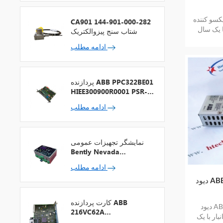
 ABB 5SDD08T5000
CA901 144-901-000-282
ا یک سال
شتاب سنج پیزوالکتریک
ادامه مطلب
پردازنده ABB PPC322BE01
HIEE300900R0001 PSR-2
+ فیلدباس
ادامه مطلب
نمایشگر تجهیزات عمومی
Bently Nevada
1900/65A-00-01-01-00-
ادامه مطلب
00
دیود ABB 5SDD60N2800 موجودی کافی
کارت پردازنده ABB
دیود ABB 5SDD60N2800 موجودی کافی
216VC62A
ار با یک
HESG324442R13