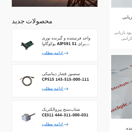
محصولات جدید
د بازیابی ABB 5SDD06D6000 کالای جدید و
واحد فرستنده و گیرنده نوری
ارانتی
یوکوگاوا AIP591 S1 برای
تکرارکننده شبکه V
ادامه مطلب
سنسور فشار دینامیکی
CP515 143-515-000-111
ادامه مطلب
شتاب‌سنج پیزوالکتریک
CE311 444-311-000-031
ادامه مطلب
ABB