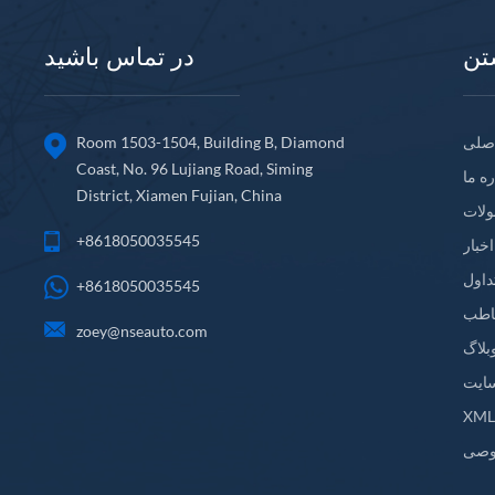
تن
در تماس باشید
صلی
Room 1503-1504, Building B, Diamond
Coast, No. 96 Lujiang Road, Siming
ره ما
District, Xiamen Fujian, China
لات
+8618050035545
اخبار
داول
+8618050035545
اطب
zoey@nseauto.com
بلاگ
ایت
XM
وصی