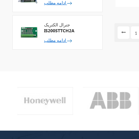
ادامه مطلب
جنرال الکتریک
IS200STTCH2A
1
ادامه مطلب