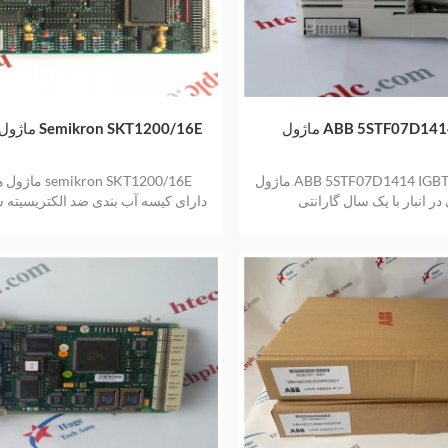
ABB 5STF07D1414 IGB
ماژول های برق Semikron SKT1200/16E
ماژول ABB 5STF07D1414 IGBT کالای جدید و
ماژول های برق 16E
ر انبار با یک سال گارانتی
دارای کیسه آب بندی ضد الکتریسیته 
و اصلی نیز یک سال گارانتی ارائه