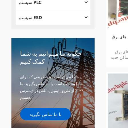
سیستم PLC
سیستم ESD
semikron SKT1200/
چگونه ما میتوانیم به شما
ساکن جدید
کمک کنیم
 می دهد
شما می توانید به هر طریقی که برای
شما مناسب است با ما تماس بگیرید. ما
24/7 از طریق ایمیل یا تلفن در دسترس
هستیم.
با ما تماس بگیرید