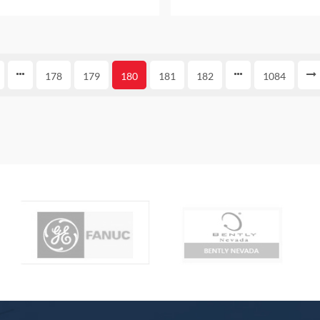
سال گارانتی
178
179
180
181
182
1084