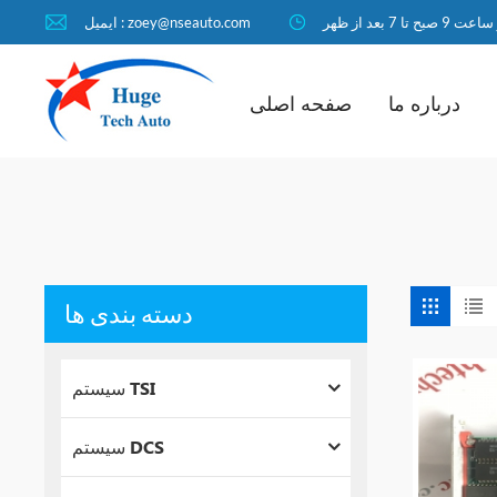
ا 7 بعد از ظهر
ایمیل : zoey@nseauto.com
درباره ما
صفحه اصلی
دسته بندی ها
سیستم TSI
سیستم DCS