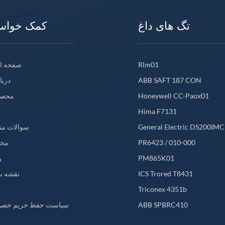
تگ های داغ
کمک خواس
Rlm01
صفحه ا
ABB SAFT 187 CON
دربا
Honeywell CC-Paox01
محصو
Hima F7131
General Electric DS200IM
سوالات مت
PR6423 / 010-000
مخ
PM865K01
و
ICS Trored T8431
نقشه س
L
Triconex 4351b
ABB SPBRC410
سیاست حفظ حریم خص