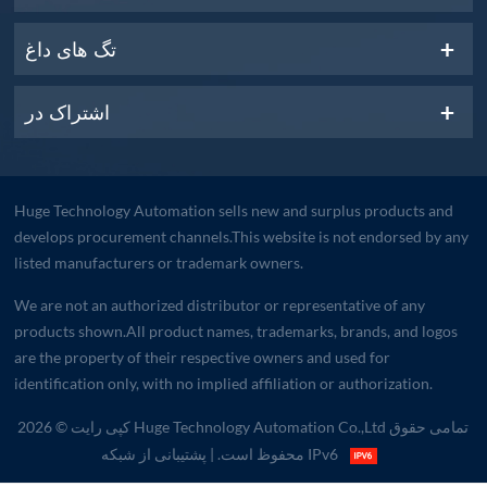
تگ های داغ
اشتراک در
Huge Technology Automation sells new and surplus products and
develops procurement channels.This website is not endorsed by any
listed manufacturers or trademark owners.
We are not an authorized distributor or representative of any
products shown.All product names, trademarks, brands, and logos
are the property of their respective owners and used for
identification only, with no implied affiliation or authorization.
کپی رایت © 2026 Huge Technology Automation Co.,Ltd تمامی حقوق
| پشتیبانی از شبکه IPv6
محفوظ است.