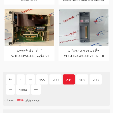
VI
ماژول ورودی دیجیتال
تابلو برق عمومی
IS210AEPSG1A علامت VI
YOKOGAWA ADV151-P50
IS200
1
199
200
201
202
203
1084
صفحات
1084
در مجموع از