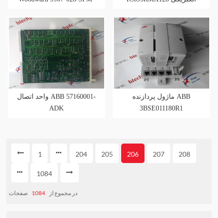
A
عمومی
ماژول پردازنده ABB
واحد اتصال ABB 57160001-
ADK
3BSE011180R1
1
204
205
206
207
208
1084
صفحات
1084
در مجموع از