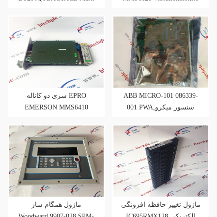
V
سری دو کاناله EPRO
ABB MICRO-101 086339-
EMERSON MMS6410
001 PWA,سنسور میکرو
اینتل
ماژول تغییر حافظه افزونگی
ماژول همگام ساز
Woodward 9907-028 SPM-
IC695RMX128 الکتریکی