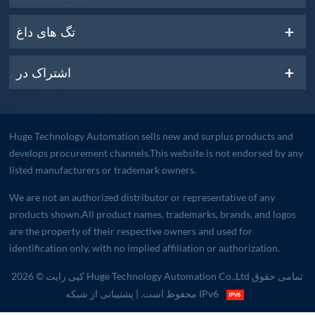
تگ های داغ
اشتراک در
Huge Technology Automation sells new and surplus products and
develops procurement channels.This website is not endorsed by any
listed manufacturers or trademark owners.
We are not an authorized distributor or representative of any
products shown.All product names, trademarks, brands, and logos
are the property of their respective owners and used for
identification only, with no implied affiliation or authorization.
کپی رایت © 2026 Huge Technology Automation Co.,Ltd تمامی حقوق
| پشتیبانی از شبکه IPv6
محفوظ است.