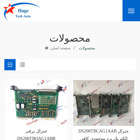
محصولات
/
محصولات
صفحه اصلی
DS200TBCAG1AAB جنرال
جنرال برقی
DS200TBQAG1ABB
الکتریک برد موجودی کافی