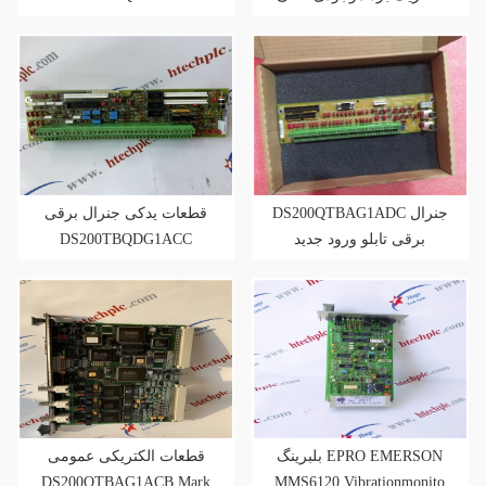
DS200QTBAG1ADC جنرال
قطعات یدکی جنرال برقی
DS200TBQDG1ACC
برقی تابلو ورود جدید
بلبرینگ EPRO EMERSON
قطعات الکتریکی عمومی
DS200QTBAG1ACB Mark
MMS6120 Vibrationmonito