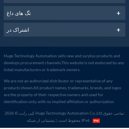
تگ های داغ
اشتراک در
Huge Technology Automation sells new and surplus products and
develops procurement channels.This website is not endorsed by any
listed manufacturers or trademark owners.
We are not an authorized distributor or representative of any
products shown.All product names, trademarks, brands, and logos
are the property of their respective owners and used for
identification only, with no implied affiliation or authorization.
کپی رایت © 2026 Huge Technology Automation Co.,Ltd تمامی حقوق
| پشتیبانی از شبکه IPv6
محفوظ است.