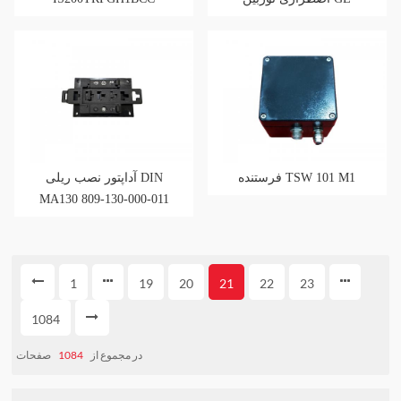
IS200TREGH1BDB
فرستنده TSW 101 M1
آداپتور نصب ریلی DIN
MA130 809-130-000-011
1
19
20
21
22
23
1084
صفحات
1084
در مجموع از