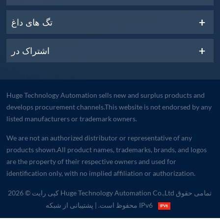
تگ های داغ
اشتراک در
Huge Technology Automation sells new and surplus products and
develops procurement channels.This website is not endorsed by any
listed manufacturers or trademark owners.
We are not an authorized distributor or representative of any
products shown.All product names, trademarks, brands, and logos
are the property of their respective owners and used for
identification only, with no implied affiliation or authorization.
کپی رایت © 2026 Huge Technology Automation Co.,Ltd تمامی حقوق
| پشتیبانی از شبکه IPv6
محفوظ است.