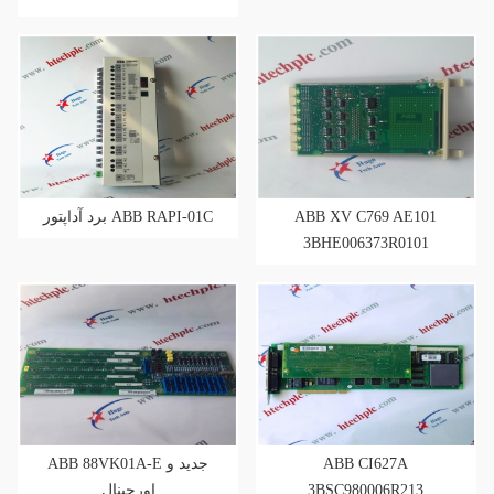
برد آداپتور ABB RAPI-01C
ABB XV C769 AE101
3BHE006373R0101
ABB 88VK01A-E جدید و
ABB CI627A
اورجینال
3BSC980006R213