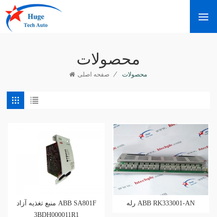
محصولات
/
محصولات
صفحه اصلی
رله ABB RK333001-AN
منبع تغذیه آزاد ABB SA801F
3BDH000011R1