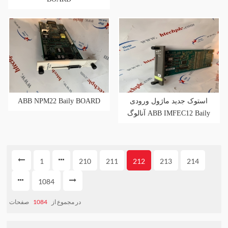
ABB NPM22 Baily BOARD
استوک جدید ماژول ورودی
آنالوگ ABB IMFEC12 Baily
1
210
211
212
213
214
1084
صفحات
1084
در مجموع از