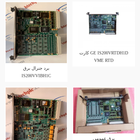
کارت GE IS200VRTDH1D
VME RTD
برد جنرال برق
IS200VVIBH1C
برق عمومی