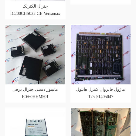
جنرال الکتریک
IC200CHS022 GE Versamax
PLC
ماژول فایروال کنترل هانیول
مانیتور دستی جنرال برقی
IC660HHM501
51405047-175