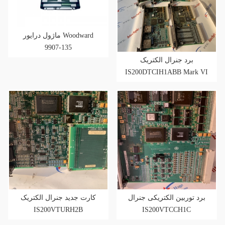
ماژول درایور Woodward
9907-135
برد جنرال الکتریک
IS200DTCIH1ABB Mark VI
برد توربین الکتریکی جنرال
کارت جدید جنرال الکتریک
IS200VTURH2B
IS200VTCCH1C