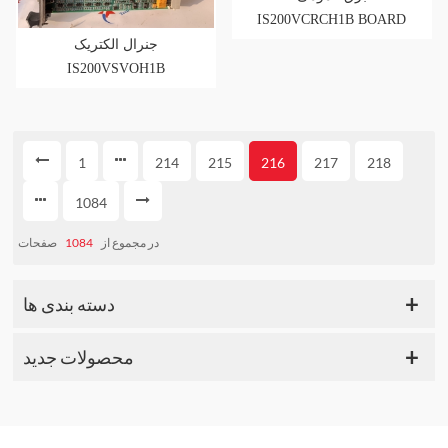
IS200VCRCH1B BOARD
Mark VI IS200
جنرال الکتریک
IS200VSVOH1B
Speedtronic Mark VI IS200
1
214
215
216
217
218
1084
صفحات
1084
در مجموع از
دسته بندی ها
محصولات جدید