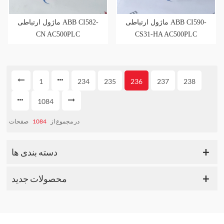
ماژول ارتباطی ABB CI590-
ماژول ارتباطی ABB CI582-
CN AC500PLC
CS31-HA AC500PLC
1
234
235
236
237
238
1084
صفحات
1084
در مجموع از
دسته بندی ها
محصولات جدید