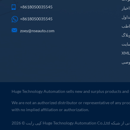
+8618050035545
اخبار
داول
+8618050035545
اطب
zoey@nseauto.com
بلاگ
ایت
XM
وصی
Huge Technology Automation sells new and surplus products and 
We are not an authorized distributor or representative of any pro
with no implied affiliation or authorization.