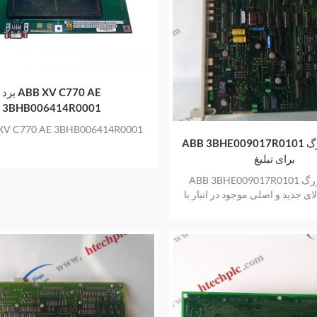
برد ABB XV C770 AE
3BHB006414R0001
برد V C770 AE 3BHB006414R0001
ABB 3BHE009017R0101 موجودی بزرگ
برای تبلیغ
ABB 3BHE009017R0101 موجودی بزرگ
لای جدید و اصلی موجود در انبار با
یک سال گارانتی