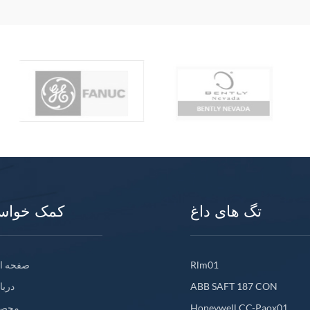
تگ های داغ
کمک خواس
Rlm01
صفحه ا
ABB SAFT 187 CON
دربا
Honeywell CC-Paox01
محصو