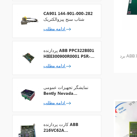
CA901 144-901-000-282
شتاب سنج پیزوالکتریک
ادامه مطلب
پردازنده ABB PPC322BE01
ABB X
HIEE300900R0001 PSR-2
+ فیلدباس
ادامه مطلب
نمایشگر تجهیزات عمومی
Bently Nevada
1900/65A-00-01-01-00-
ادامه مطلب
00
کارت پردازنده ABB
216VC62A
HESG324442R13