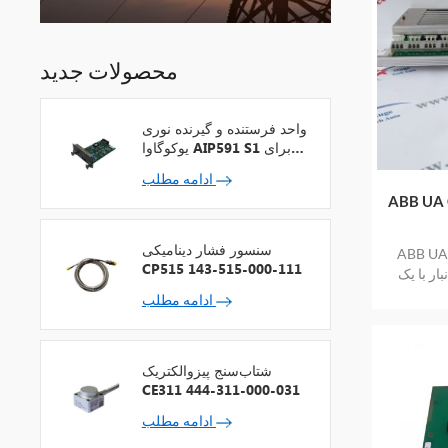
محصولات جدید
واحد فرستنده و گیرنده نوری
یوکوگاوا AIP591 S1 برای
تکرارکننده شبکه V
ادامه مطلب
ودی بزرگ برای
سنسور فشار دینامیکی
دی بزرگ برای
CP515 143-515-000-111
ار با یک
ادامه مطلب
شتاب‌سنج پیزوالکتریک
CE311 444-311-000-031
ادامه مطلب