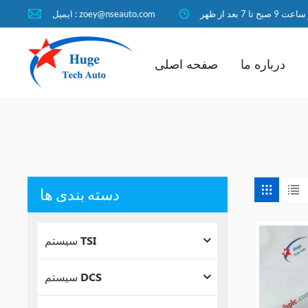
ا 7 بعد از ظهر
ایمیل : zoey@nseauto.com
درباره ما
صفحه اصلی
دسته بندی ها
سیستم TSI
سیستم DCS