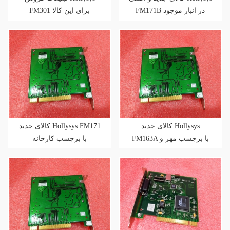
FM171B در انبار موجود
FM301 برای این کالا
است
کالای جدید Hollysys
کالای جدید Hollysys FM171
FM163A با برچسب مهر و
با برچسب کارخانه
موم شده