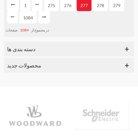
1
275
276
277
278
279
1084
صفحات
1084
در مجموع از
دسته بندی ها
محصولات جدید