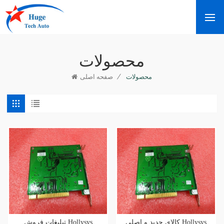
محصولات
/
محصولات
صفحه اصلی
کالای جدید و اصلی Hollysys
تبلیغات فروش Hollysys