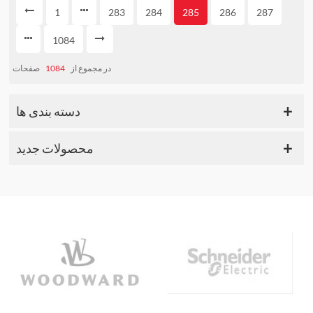
1
283
284
285
286
287
1084
صفحات
1084
در مجموع از
دسته بندی ها
محصولات جدید