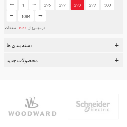
1
296
297
298
299
300
1084
صفحات
1084
در مجموع از
دسته بندی ها
محصولات جدید