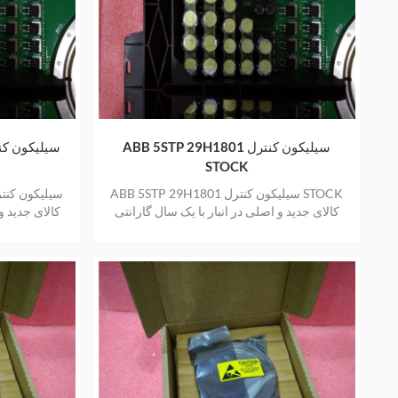
ABB 5STP 29H1801 سیلیکون کنترل
STOCK
ABB 5STP 29H1801 سیلیکون کنترل STOCK
کالای جدید و اصلی در انبار با یک سال گارانتی