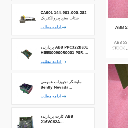
CA901 144-901-000-282
شتاب سنج پیزوالکتریک
ادامه مطلب
کون کنترل
ون کنترل شده
پردازنده ABB PPC322BE01
STOCK کالای جدید و اصلی در انبار با یک سال
HIEE300900R0001 PSR-2
+ فیلدباس
ادامه مطلب
نمایشگر تجهیزات عمومی
Bently Nevada
1900/65A-00-01-01-00-
ادامه مطلب
00
کارت پردازنده ABB
216VC62A
HESG324442R13