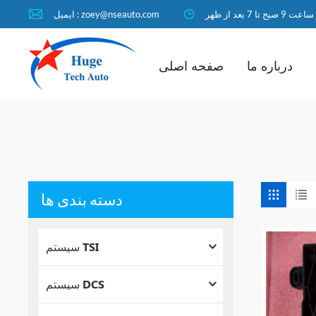
ا 7 بعد از ظهر
ایمیل : zoey@nseauto.com
درباره ما
صفحه اصلی
دسته بندی ها
سیستم TSI
سیستم DCS