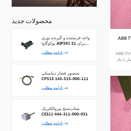
محصولات جدید
واحد فرستنده و گیرنده نوری
یلیکون
یوکوگاوا AIP591 S1 برای
تکرارکننده شبکه V
ادامه مطلب
یکون کنترل
ار با یک
سنسور فشار دینامیکی
CP515 143-515-000-111
ادامه مطلب
شتاب‌سنج پیزوالکتریک
CE311 444-311-000-031
ادامه مطلب