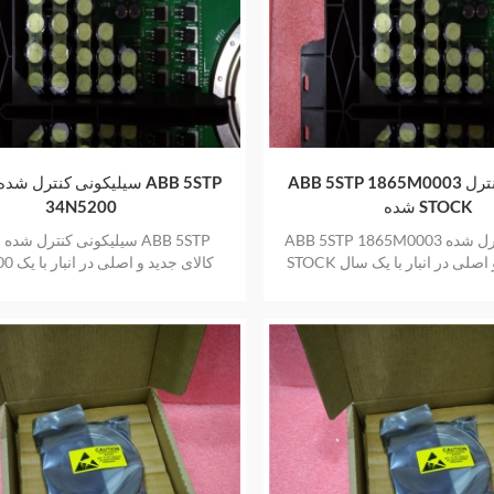
ABB 5STP 1865M0003 سیلیکون کنترل
شده STOCK
34N5200
ABB 5STP 1865M0003 سیلیکون کنترل شده
OCK
STOCK کالای جدید و اصلی در انبار با یک سال
34N5200 کا
گارانتی
سال گارانتی