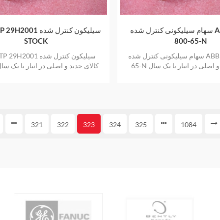
سهام سیلیکونی کنترل شده ABB T653-
ABB 5STP 29H2001 سیل
STOCK
800-65-N
سهام سیلیکونی کنترل شده ABB T653-800-
ABB 5STP 29H2001 سیلیک
65-N کالای جدید و اصلی در انبار با یک سال
گارانتی
گارانتی
321
322
323
324
325
1084