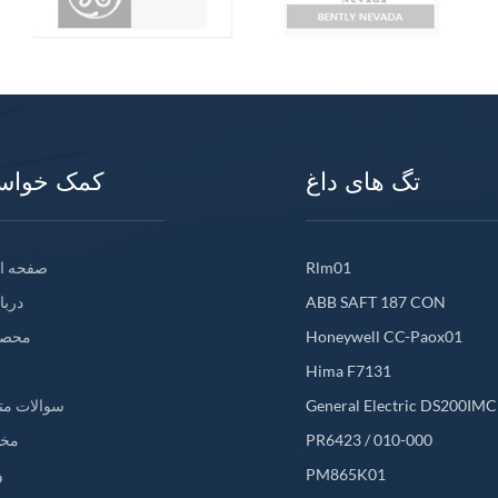
تگ های داغ
کمک خواس
Rlm01
صفحه ا
ABB SAFT 187 CON
دربا
Honeywell CC-Paox01
محصو
Hima F7131
General Electric DS200IM
سوالات مت
PR6423 / 010-000
مخ
PM865K01
و