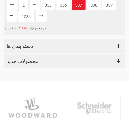
1
335
336
337
338
339
1084
صفحات
1084
در مجموع از
دسته بندی ها
محصولات جدید