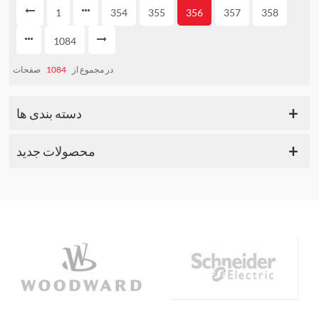
1
354
355
356
357
358
1084
در مجموع از
1084
صفحات
دسته بندی ها
محصولات جدید