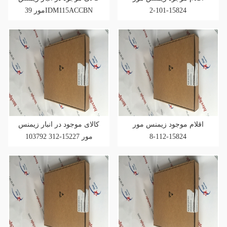
15824-101-2
مور 39IDM115ACCBN
اقلام موجود زیمنس مور
کالای موجود در انبار زیمنس
15824-112-8
مور 15227-312 103792