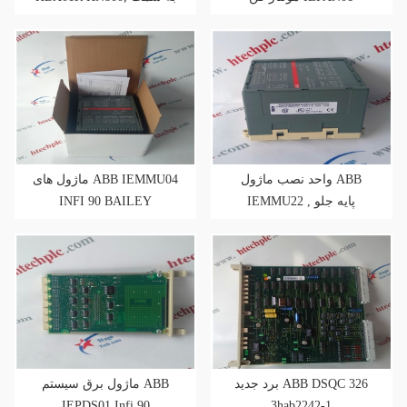
راست افقی
واحد نصب ماژول ABB
ماژول های ABB IEMMU04
INFI 90 BAILEY
IEMMU22 , پایه جلو
برد جدید ABB DSQC 326
ماژول برق سیستم ABB
IEPDS01 Infi 90
3hab2242-1