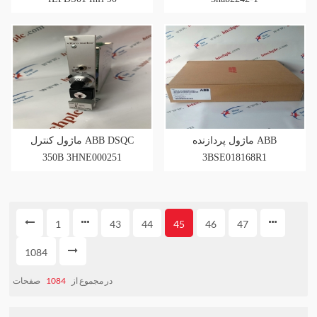
ماژول پردازنده ABB
ماژول کنترل ABB DSQC
350B 3HNE000251
3BSE018168R1
1
43
44
45
46
47
1084
صفحات
1084
در مجموع از