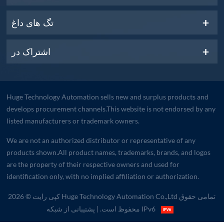
تگ های داغ
اشتراک در
Huge Technology Automation sells new and surplus products and
develops procurement channels.This website is not endorsed by any
listed manufacturers or trademark owners.
We are not an authorized distributor or representative of any
products shown.All product names, trademarks, brands, and logos
are the property of their respective owners and used for
identification only, with no implied affiliation or authorization.
کپی رایت © 2026 Huge Technology Automation Co.,Ltd تمامی حقوق
| پشتیبانی از شبکه IPv6
محفوظ است.