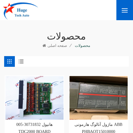
محصولات
/
محصولات
صفحه اصلی
ماژول آنالوگ هارمونی ABB
هانیول 30731832-005
TDC2000 BOARD
PHBAOT15010000