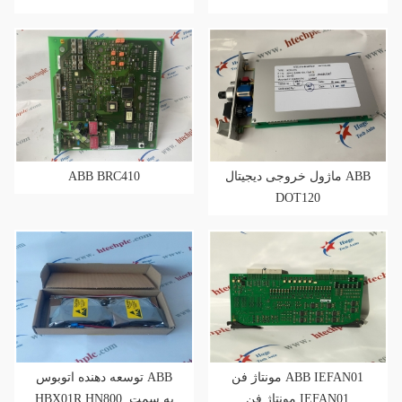
ABB BRC410
ماژول خروجی دیجیتال ABB
DOT120
مونتاژ فن ABB IEFAN01
توسعه دهنده اتوبوس ABB
مونتاژ فن IEFAN01
HBX01R HN800, به سمت