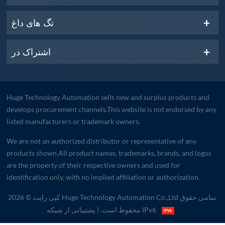
تگ های داغ
اشتراک در
Huge Technology Automation sells new and surplus products and
develops procurement channels.This website is not endorsed by any
listed manufacturers or trademark owners.
We are not an authorized distributor or representative of any
products shown.All product names, trademarks, brands, and logos
are the property of their respective owners and used for
identification only, with no implied affiliation or authorization.
کپی رایت © 2026 Huge Technology Automation Co.,Ltd تمامی حقوق
| پشتیبانی از شبکه IPv6
محفوظ است.