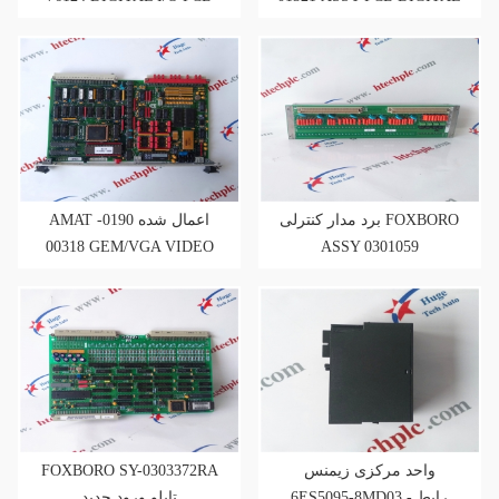
REV-B
I/O DIO BD AMAT
برد مدار کنترلی FOXBORO
AMAT اعمال شده 0190-
00318 GEM/VGA VIDEO
ASSY 0301059
CONTROLLER PCB ASSY
FOXBORO SY-0303372RA
واحد مرکزی زیمنس
6ES5095-8MD03 - رابط
تابلو ورود جدید