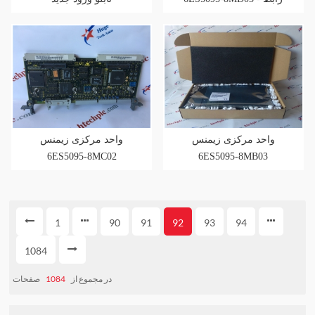
برده پروفیباس DP
واحد مرکزی زیمنس
واحد مرکزی زیمنس
6ES5095-8MC02
6ES5095-8MB03
1
90
91
92
93
94
1084
صفحات
1084
در مجموع از