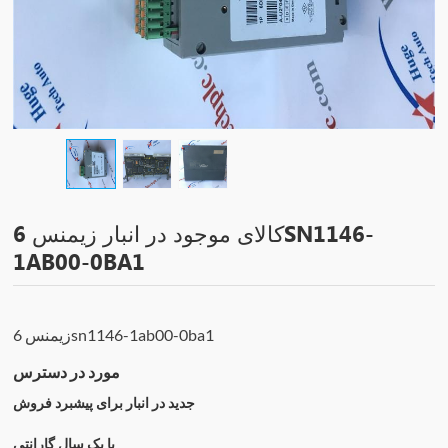
کالای موجود در انبار زیمنس 6SN1146-
1AB00-0BA1
زیمنس 6sn1146-1ab00-0ba1
مورد در دسترس
جدید در انبار برای پیشبرد فروش
با یک سال گارانتی