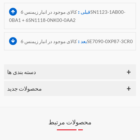
قبلی :
کالای موجود در انبار زیمنس 6SN1123-1AB00-
0BA1 + 6SN1118-0NK00-0AA2
بعد :
کالای موجود در انبار زیمنس 6SE7090-0XP87-3CR0
دسته بندی ها
محصولات جدید
محصولات مرتبط