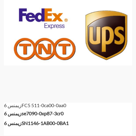
زیمنس 6FC5 511-0ca00-0aa0
زیمنس 6se7090-0xp87-3cr0
زیمنس 6SN1146-1AB00-0BA1