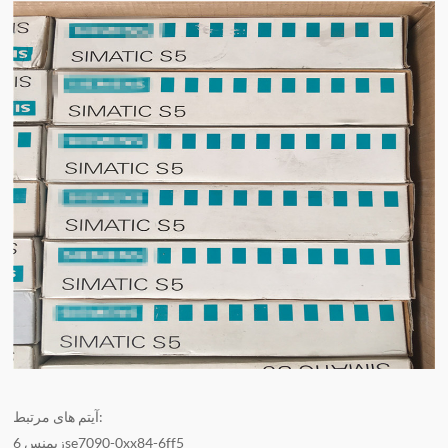
آیتم های مرتبط:
زیمنس 6se7090-0xx84-6ff5