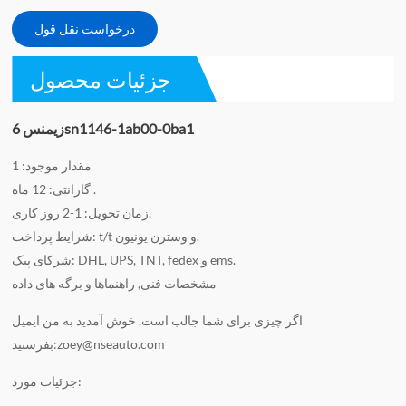
درخواست نقل قول
جزئیات محصول
زیمنس 6sn1146-1ab00-0ba1
مقدار موجود: 1
گارانتی: 12 ماه .
زمان تحویل: 1-2 روز کاری.
شرایط پرداخت: t/t و وسترن یونیون.
شرکای پیک: DHL, UPS, TNT, fedex و ems.
مشخصات فنی, راهنماها و برگه های داده
اگر چیزی برای شما جالب است, خوش آمدید به من ایمیل
بفرستید:zoey@nseauto.com
جزئیات مورد: