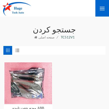
جستجو کردن
/
TC512V1
صفحه اصلی
مودم جفت تابیده ABB