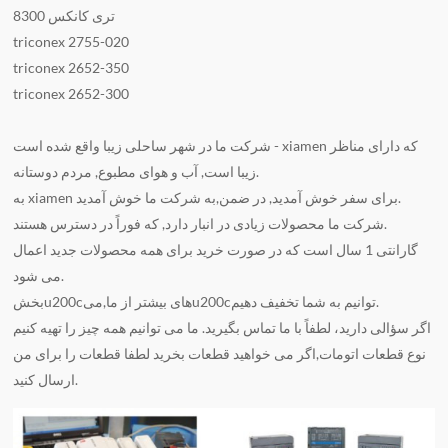
تری کانکس 8300
triconex 2755-020
triconex 2652-350
triconex 2652-300
شرکت ما در شهر ساحلی زیبا واقع شده است - xiamen که دارای مناظر
زیبا است, آب و هوای مطبوع, مردم دوستانه.
به xiamen برای سفر خوش آمدید, در ضمن,به شرکت ما خوش آمدید.
شرکت ما محصولات زیادی در انبار دارد, که فوراً در دسترس هستند.
گارانتی 1 سال است که در صورت خرید برای همه محصولات جدید اعمال
می شود.
بخشu200cهای بیشتر از ما,میu200cتوانیم به شما تخفیف دهیم.
اگر سؤالی دارید، لطفاً با ما تماس بگیرید. ما می توانیم همه چیز را تهیه کنیم
نوع قطعات اتومات,اگر می خواهید قطعات بخرید لطفا قطعات را برای من
ارسال کنید.