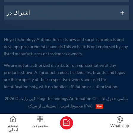
اشتراک در
Huge Technology Automation sells new and surplus products and
develops procurement channels.This website is not endorsed by any
listed manufacturers or trademark owners.
We are not an authorized distributor or representative of any
products shown.All product names, trademarks, brands, and logos
are the property of their respective owners and used for
identification only, with no implied affiliation or authorization.
کپی رایت © 2026 Huge Technology Automation Co.,Ltd تمامی حقوق
| پشتیبانی از شبکه IPv6
محفوظ است.
Whatsapp
محصولات
صفحه
اصلی