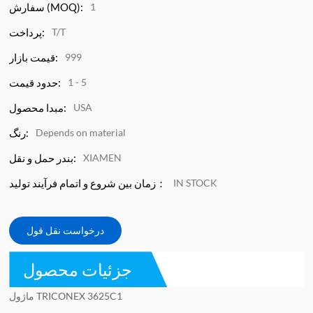
1
سفارش (MOQ):
T/T
پرداخت:
999
قیمت بازار:
1 - 5
حدود قیمت:
USA
مبدا محصول:
Depends on material
رنگ:
XIAMEN
بندر حمل و نقل:
IN STOCK
زمان بین شروع و اتمام فرآیند تولید：
درخواست نقل قول
جزئیات محصول
ماژول TRICONEX 3625C1