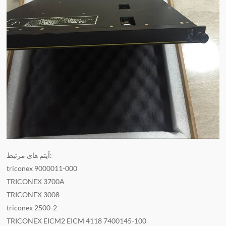
آیتم های مرتبط:
triconex 9000011-000
TRICONEX 3700A
TRICONEX 3008
triconex 2500-2
TRICONEX EICM2 EICM 4118 7400145-100