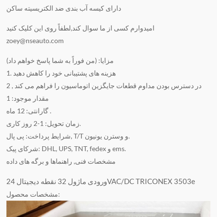
دارای کیسه آب بندی ضد الکتریسیته ساکن
امیدوارم کسی از ما سوال کند,لطفاً روی این کلیک کنید
zoey@nseauto.com
مزایا: (من فوراً به شما پاسخ خواهم داد)
1. هزینه های پشتیبانی خود را کاهش دهید
2 , در دسترس بودن مداوم قطعات جایگزین اتوماسیون را فراهم می کند
مقدار موجود: 1
گارانتی: 12 ماه .
زمان تحویل: 1-2 روز کاری.
شرایط پرداخت: پی پال, T/T و وسترن یونیون.
شرکای پیک: DHL, UPS, TNT, fedex و ems.
مشخصات فنی, راهنماها و برگه های داده
ورودی ماژول 32 نقطه دیجیتال 24VAC/DC TRICONEX 3503e
مشخصات محصول: