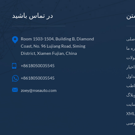
تن
در تماس باشید
صلی
Room 1503-1504, Building B, Diamond
Coast, No. 96 Lujiang Road, Siming
ره ما
District, Xiamen Fujian, China
لات
+8618050035545
اخبار
داول
+8618050035545
اطب
zoey@nseauto.com
بلاگ
ایت
XM
وصی