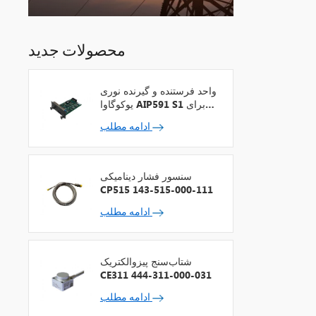
محصولات جدید
واحد فرستنده و گیرنده نوری
یوکوگاوا AIP591 S1 برای
تکرارکننده شبکه V
ادامه مطلب
سنسور فشار دینامیکی
CP515 143-515-000-111
ادامه مطلب
شتاب‌سنج پیزوالکتریک
CE311 444-311-000-031
ادامه مطلب