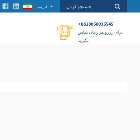
فارسی
+8618050035545
برای رزرو هر زمان تماس
بگیرید