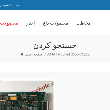
دوشنبه/شنبه از ساعت 9 صبح ت
مخاطب
محصولات داغ
اخبار
محصولات
جستجو کردن
AMAT Applied 0100-71282
/
صفحه اصلی