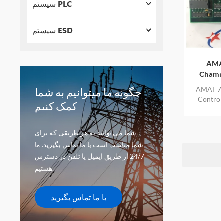
سیستم PLC
سیستم ESD
 0100-71282 Act-
Chamm
AMAT اعمال 0100-71282 Act-Chammer
چگونه ما میتوانیم به شما
ای کیسه آب
کمک کنیم
لی نیز یک
شما می توانید به هر طریقی که برای
شما مناسب است با ما تماس بگیرید. ما
24/7 از طریق ایمیل یا تلفن در دسترس
هستیم.
با ما تماس بگیرید