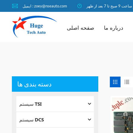
ا 7 بعد از ظهر
ایمیل : zoey@nseauto.com
درباره ما
صفحه اصلی
دسته بندی ها
سیستم TSI
سیستم DCS