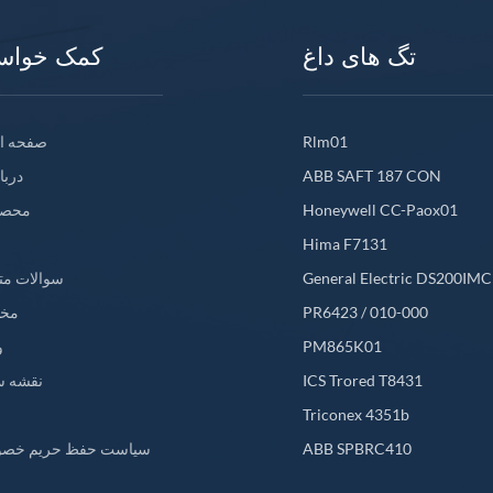
تگ های داغ
کمک خواس
Rlm01
صفحه ا
ABB SAFT 187 CON
دربا
Honeywell CC-Paox01
محصو
Hima F7131
General Electric DS200IM
سوالات مت
PR6423 / 010-000
مخ
PM865K01
و
ICS Trored T8431
نقشه س
L
Triconex 4351b
ABB SPBRC410
سیاست حفظ حریم خص