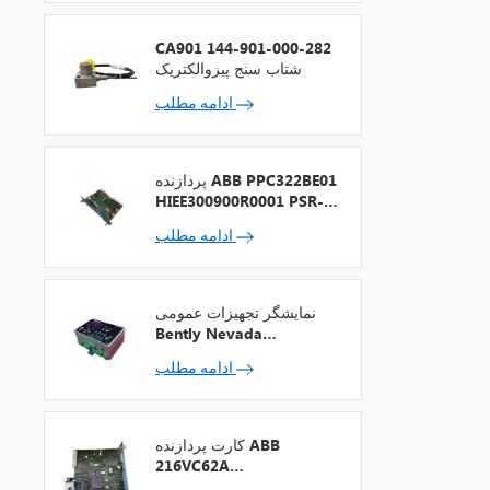
CA901 144-901-000-282
شتاب سنج پیزوالکتریک
ادامه مطلب
پردازنده ABB PPC322BE01
HIEE300900R0001 PSR-2
+ فیلدباس
ادامه مطلب
نمایشگر تجهیزات عمومی
Bently Nevada
1900/65A-00-01-01-00-
ادامه مطلب
00
کارت پردازنده ABB
216VC62A
HESG324442R13