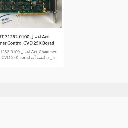
AMAT اعمال
er Control CVD 25K Borad
Control CVD 25K borad دار
بندی ضد الکتریسیته ساکن جدید و اص
سال گارانتی ارائه می دهد