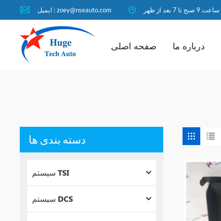
ا 7 بعد از ظهر
ایمیل : zoey@nseauto.com
درباره ما
صفحه اصلی
دسته بندی ها
سیستم TSI
سیستم DCS