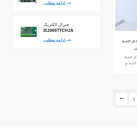
ادامه مطلب
جنرال الکتریک
IS200STTCH2A
ادامه مطلب
IC600PM503 الکتریکی
ش
IC600PM5 الکتریکی
دید و
ارانتی
1