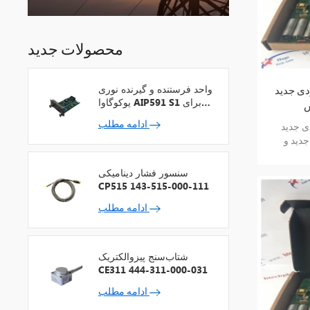
محصولات جدید
واحد فرستنده و گیرنده نوری
IC600CB527 الکتریکی
یوکوگاوا AIP591 S1 برای
ش
تکرارکننده شبکه V
ادامه مطلب
IC600CB5 الکتریکی
دید و
ارانتی
سنسور فشار دینامیکی
CP515 143-515-000-111
ادامه مطلب
شتاب‌سنج پیزوالکتریک
CE311 444-311-000-031
ادامه مطلب