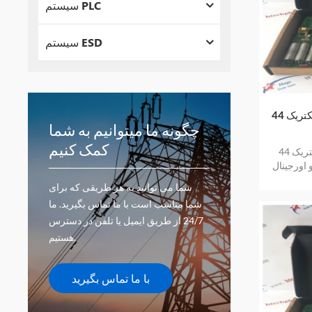
سیستم PLC
سیستم ESD
جنرال الکتریک 44A294596-G02 موجودی
چگونه ما میتوانیم به شما
کمک کنیم
جنرال الکتریک 44A294596-G02 موجودی
 اورجینال
ی
شما می توانید به هر طریقی که برای
شما مناسب است با ما تماس بگیرید. ما
24/7 از طریق ایمیل یا تلفن در دسترس
هستیم.
با ما تماس بگیرید