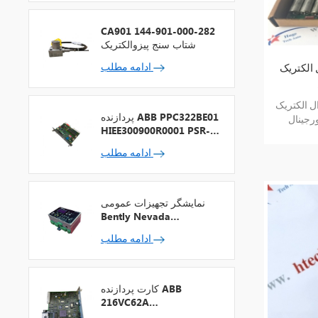
CA901 144-901-000-282
شتاب سنج پیزوالکتریک
ادامه مطلب
 BC646MRA150 موجودی
یک BC646MRA150 موجودی جدید
پردازنده ABB PPC322BE01
رجینال
HIEE300900R0001 PSR-2
ی
+ فیلدباس
ادامه مطلب
نمایشگر تجهیزات عمومی
Bently Nevada
1900/65A-00-01-01-00-
ادامه مطلب
00
کارت پردازنده ABB
216VC62A
HESG324442R13