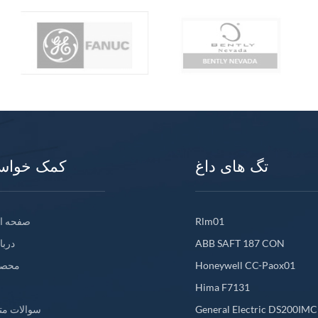
تگ های داغ
کمک خواس
Rlm01
صفحه ا
ABB SAFT 187 CON
دربا
Honeywell CC-Paox01
محصو
Hima F7131
General Electric DS200IM
سوالات مت